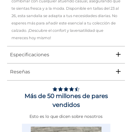
combinar con cualquier atuendo casual, asegurando que
te sientas fresca y a la moda. Disponible en tallas del 23 al
26, esta sandalia se adapta a tus necesidades diarias. No
esperes más para añadir este esencial a tu colección de
calzado. ¡Descubre el confort y laversatilidad que
mereces hoy mismo!
Especificaciones
Reseñas
Tipo
SANDALIA
Ocasión
Casual
Más de 50 millones de pares
Género
Mujer
vendidos
Altura Tacón
DE 0 A 4 cms
Esto es lo que dicen sobre nosotros
Calce
NORMAL
Color
CAFE