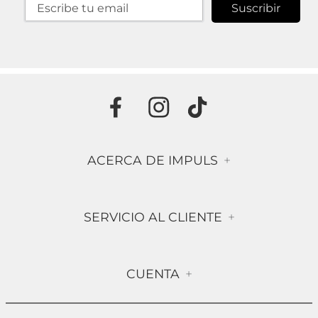
Suscribir
ACERCA DE IMPULS
+
Historia
SERVICIO AL CLIENTE
+
Misión & Visión
Términos & Condiciones
Contáctanos
CUENTA
+
Preguntas frecuentes
Compra Segura