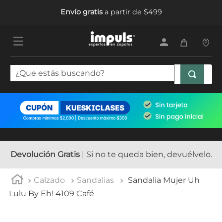
Envío gratis
a partir de $499
¿Que estás buscando?
TÉRMINOS MÁS BUSCADOS
1
.
tenis mujer
2
.
sandalias mujer
3
.
tenis hombre
Devolución Gratis
| Si no te queda bien, devuélvelo.
4
.
botas mujer
Calzado
Sandalias
Sandalia Mujer Uh
5
.
tenis
Lulu By Eh! 4109 Café