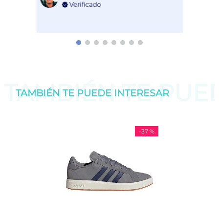
TAMBIÉN TE PU
TAMBIÉN TE PUEDE
INTERESAR
-
37 %