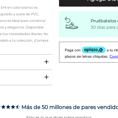
EH! en color blanco es
agulado y suela de PVC,
Pruébatelos 
lano es ideal para combinar
30 días para
ra y elegancia. Disponible
 a tus necesidades diarias. No
odelo a tu colección. ¡Compra
Más de 50 millones de pares vendid
ms
Esto es lo que dicen sobre nosotros