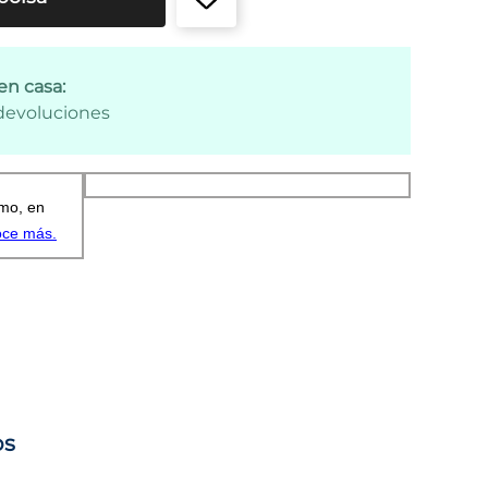
en casa:
 devoluciones
os