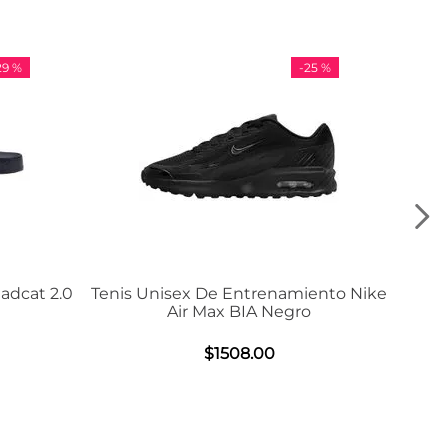
-
25 %
-
36 %
is Unisex De Entrenamiento Nike
Tenis Adidas VL
Air Max BIA Negro
$
984
.
0
$
1508
.
00