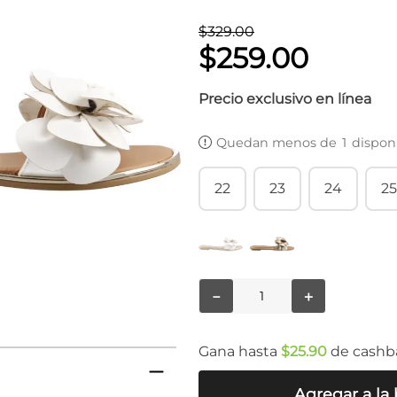
$
329
.
00
$
259
.
00
Precio exclusivo en línea
Quedan menos de
1
dispon
22
23
24
25
－
＋
Gana hasta
$
25
.
90
de cashb
Agregar a la 