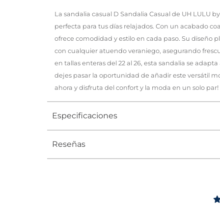
La sandalia casual D Sandalia Casual de UH LULU by 
perfecta para tus días relajados. Con un acabado co
ofrece comodidad y estilo en cada paso. Su diseño p
con cualquier atuendo veraniego, asegurando frescu
en tallas enteras del 22 al 26, esta sandalia se adapta
dejes pasar la oportunidad de añadir este versátil m
ahora y disfruta del confort y la moda en un solo par!
Especificaciones
Reseñas
Tipo
SANDALIA
Ocasión
Casual
Género
Mujer
Altura Tacón
DE 0 A 4 c