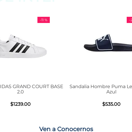
-
11 %
-
29 %
OURT BASE
Sandalia Hombre Puma Leadcat 2.0
Ten
Azul
$
535
.
00
Ven a Conocernos