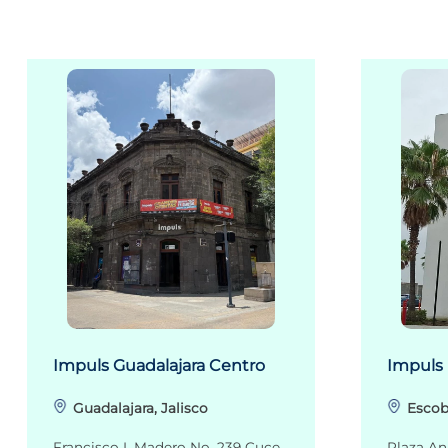
Impuls Guadalajara Centro
Impuls
Guadalajara, Jalisco
Escob
Francisco I. Madero No. 239 Cuce
Plaza An