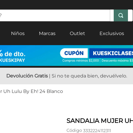
Niños
Marcas
Outlet
Exclusivos
Devolución Gratis
| Si no te queda bien, devuélvelo.
r Uh Lulu By Eh! 24 Blanco
SANDALIA MUJER UH
Código
3332224112311