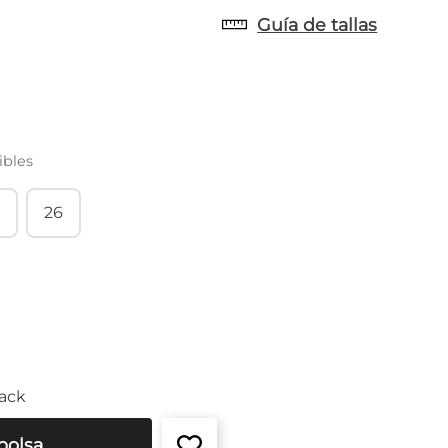
Guía de tallas
ibles
26
ack
bolsa