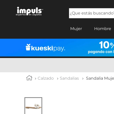
¿Que estás buscando?
TÉRMINOS MÁS BUSCADOS
Mujer
Hombre
1
.
tenis mujer
2
.
sandalias mujer
3
.
tenis hombre
4
.
botas mujer
5
.
tenis
Calzado
Sandalias
Sandalia Muje