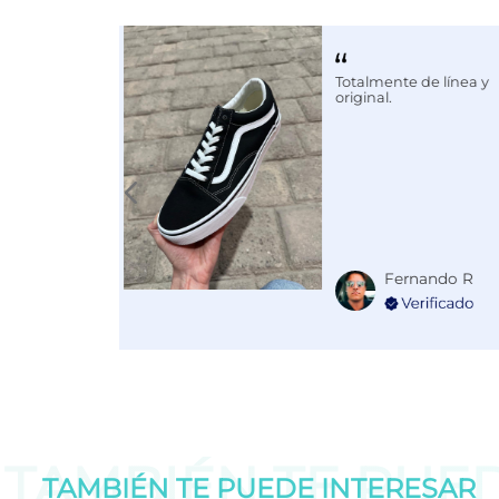
Calce
NORMAL
Color
BLANCO
Totalmente de línea y
original.
Fernando R
TAMBIÉN TE PUE
TAMBIÉN TE PUEDE
INTERESAR