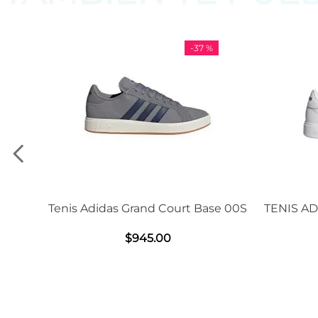
-
37 %
Adidas Grand Court Base 00S
TENIS ADIDAS GRAND C
2.0
$
945
.
00
$
1239
.
00