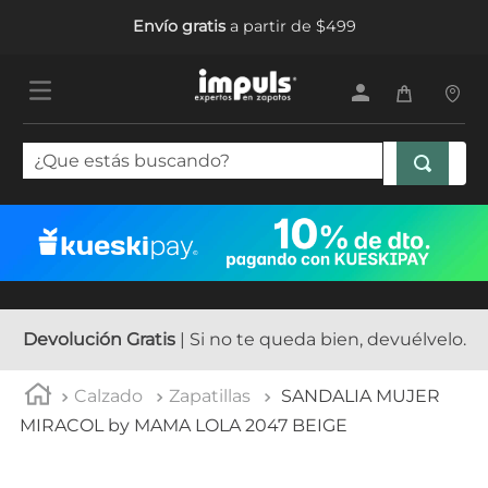
Envío gratis
a partir de $499
¿Que estás buscando?
TÉRMINOS MÁS BUSCADOS
1
.
tenis mujer
2
.
sandalias mujer
3
.
tenis hombre
Devolución Gratis
| Si no te queda bien, devuélvelo.
4
.
botas mujer
Calzado
Zapatillas
SANDALIA MUJER
5
.
tenis
MIRACOL by MAMA LOLA 2047 BEIGE