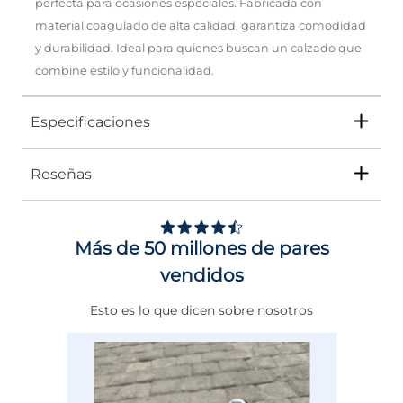
perfecta para ocasiones especiales. Fabricada con
material coagulado de alta calidad, garantiza comodidad
y durabilidad. Ideal para quienes buscan un calzado que
combine estilo y funcionalidad.
Especificaciones
Reseñas
Tipo
SANDALIA
Ocasión
Vestir
Más de 50 millones de pares
Género
Mujer
vendidos
Altura Tacón
ENTRE 7 Y 8 CMS
Esto es lo que dicen sobre nosotros
Calce
NORMAL
Color
BEIGE