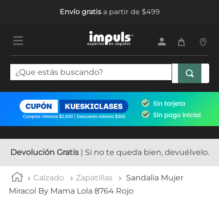
Envío gratis
a partir de $499
¿Que estás buscando?
TÉRMINOS MÁS BUSCADOS
1
.
tenis mujer
2
.
sandalias mujer
3
.
tenis hombre
Devolución Gratis
| Si no te queda bien, devuélvelo.
4
.
botas mujer
Calzado
Zapatillas
Sandalia Mujer
5
.
tenis niña
Miracol By Mama Lola 8764 Rojo