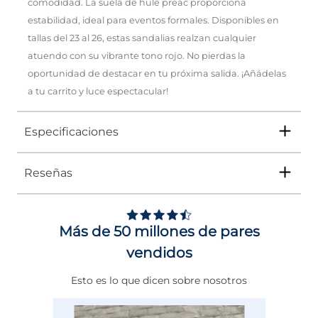
comodidad. La suela de hule preac proporciona
estabilidad, ideal para eventos formales. Disponibles en
tallas del 23 al 26, estas sandalias realzan cualquier
atuendo con su vibrante tono rojo. No pierdas la
oportunidad de destacar en tu próxima salida. ¡Añádelas
a tu carrito y luce espectacular!
Especificaciones
Reseñas
Tipo
SANDALIA
Ocasión
Moda
Más de 50 millones de pares
Género
Mujer
vendidos
Altura Tacón
ENTRE 7 Y 8 CMS
Esto es lo que dicen sobre nosotros
Calce
NORMAL
Color
ROJO