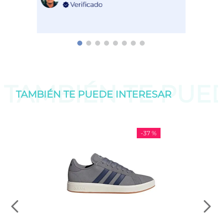
TAMBIÉN TE PU
TAMBIÉN TE PUEDE
INTERESAR
-
37 %