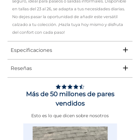
seguro, ideal para paseos o salidas informales. Disponible
en tallas del 23 al 26, se adapta a tus necesidades diarias.
No dejes pasar la oportunidad de añadir este versátil
calzado a tu colección. ¡Hazla tuya hoy mismo y disfruta
del confort con cada paso!
Especificaciones
Reseñas
Tipo
SANDALIA
Ocasión
Casual
Más de 50 millones de pares
Género
Mujer
vendidos
Altura Tacón
DE 0 A 4 cms
Esto es lo que dicen sobre nosotros
Calce
NORMAL
Color
BEIGE