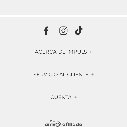
ACERCA DE IMPULS
+
Historia
SERVICIO AL CLIENTE
+
Misión & Visión
Términos & Condiciones
Contáctanos
CUENTA
+
Preguntas frecuentes
Compra Segura
Mi Cuenta
Política de Devolución
Sucursales