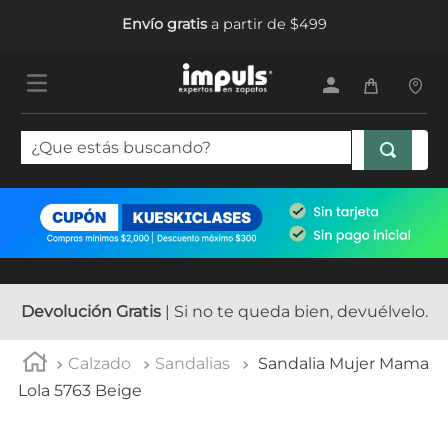
Envío gratis
a partir de $499
¿Que estás buscando?
TÉRMINOS MÁS BUSCADOS
1
.
tenis mujer
2
.
sandalias mujer
3
.
tenis hombre
Devolución Gratis
| Si no te queda bien, devuélvelo.
4
.
botas mujer
Calzado
Sandalias
Sandalia Mujer Mama
5
.
tenis
Lola 5763 Beige