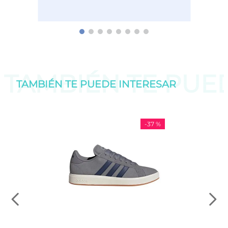
TAMBIÉN TE PU
TAMBIÉN TE PUEDE
INTERESAR
-
37 %