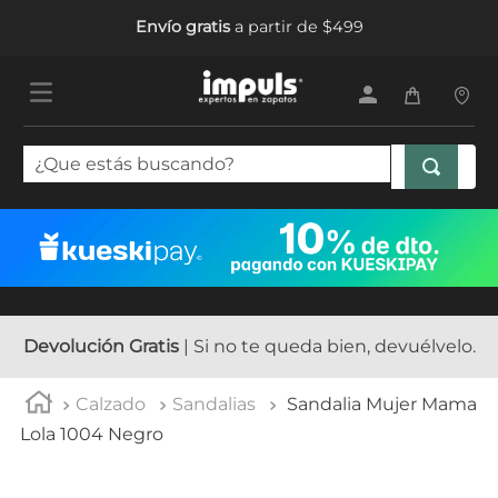
Envío gratis
a partir de $499
¿Que estás buscando?
TÉRMINOS MÁS BUSCADOS
1
.
tenis mujer
2
.
sandalias mujer
3
.
tenis hombre
Devolución Gratis
| Si no te queda bien, devuélvelo.
4
.
botas mujer
Calzado
Sandalias
Sandalia Mujer Mama
5
.
tenis
Lola 1004 Negro