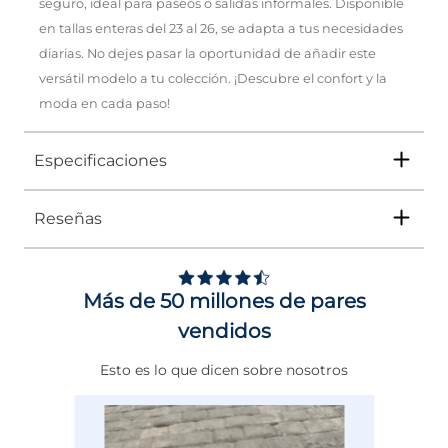
seguro, ideal para paseos o salidas informales. Disponible
en tallas enteras del 23 al 26, se adapta a tus necesidades
diarias. No dejes pasar la oportunidad de añadir este
versátil modelo a tu colección. ¡Descubre el confort y la
moda en cada paso!
Especificaciones
Reseñas
Tipo
SANDALIA
Ocasión
Casual
Más de 50 millones de pares
Género
Mujer
vendidos
Altura Tacón
DE 0 A 4 cms
Esto es lo que dicen sobre nosotros
Calce
NORMAL
Color
NEGRO