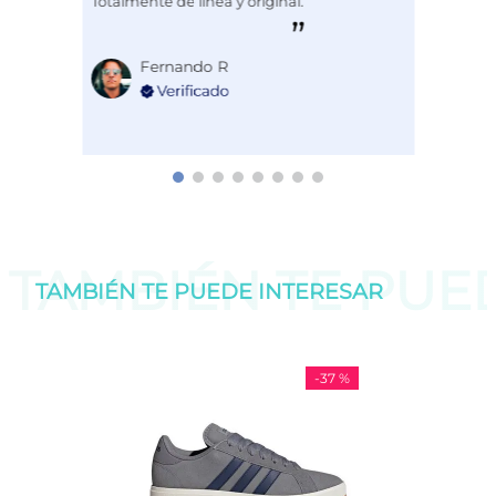
Totalmente de línea y original.
Fernando R
TAMBIÉN TE PU
TAMBIÉN TE PUEDE
INTERESAR
-
37 %