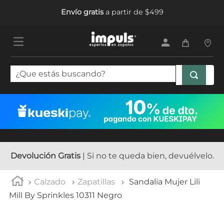
Envío gratis
a partir de $499
¿Que estás buscando?
TÉRMINOS MÁS BUSCADOS
1
.
tenis mujer
2
.
sandalias mujer
3
.
tenis hombre
Devolución Gratis
| Si no te queda bien, devuélvelo.
4
.
botas mujer
Calzado
Zapatillas
Sandalia Mujer Lili
5
.
tenis
Mill By Sprinkles 10311 Negro