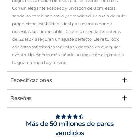
negro es la elección perfecta para ocasiones formales.
Con un elegante acabado y un tacón de 8 cm, estas
sandalias combinan estilo y comodidad. La suela de hule
proporciona estabilidad, ideal para eventos donde
necesitas lucir impecable. Disponibles en tallas enteras
del 22 al 27, aseguran un ajuste perfecto. Eleva tu look
con estas sofisticadas sandalias y destaca en cualquier
evento. No esperes más, añade un toque de elegancia a
tu guardarropa hoy mismo.
Especificaciones
Reseñas
Tipo
SANDALIA
Ocasión
Moda
Más de 50 millones de pares
Género
Mujer
vendidos
Altura Tacón
ENTRE 8 Y 9 CMS