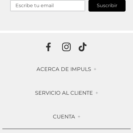
Suscribir
ACERCA DE IMPULS
+
Historia
SERVICIO AL CLIENTE
+
Misión & Visión
Términos & Condiciones
Contáctanos
CUENTA
+
Preguntas frecuentes
Compra Segura