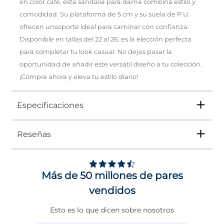
en color café, esta sandalia para dama combina estilo y
comodidad. Su plataforma de 5 cm y su suela de P.U.
ofrecen unsoporte ideal para caminar con confianza.
Disponible en tallas del 22 al 26, es la elección perfecta
para completar tu look casual. No dejes pasar la
oportunidad de añadir este versátil diseño a tu colección.
¡Compra ahora y eleva tu estilo diario!
Especificaciones
Reseñas
Tipo
SANDALIA
Ocasión
Casual
Más de 50 millones de pares
Género
Mujer
vendidos
Altura Tacón
ENTRE 5 Y 6 CMS
Esto es lo que dicen sobre nosotros
Calce
NORMAL