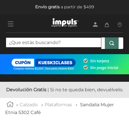
Envío gratis
a partir de $499
¿Que estás buscando?
TÉRMINOS MÁS BUSCADOS
1
.
tenis mujer
2
.
sandalias mujer
3
.
tenis hombre
Devolución Gratis
| Si no te queda bien, devuélvelo.
4
.
botas mujer
Calzado
Plataformas
Sandalia Mujer
5
.
tenis
Etnia 5302 Café