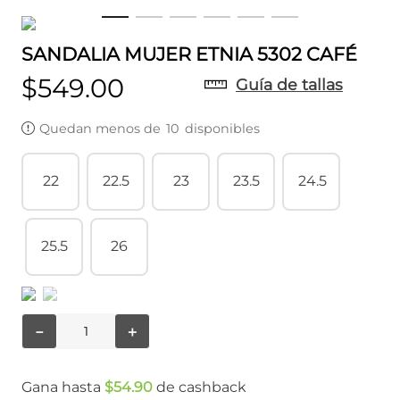
SANDALIA MUJER ETNIA 5302 CAFÉ
$
549
.
00
Guía de tallas
Quedan menos de
10
disponibles
22
22.5
23
23.5
24.5
25.5
26
－
＋
Gana hasta
$
54
.
90
de cashback