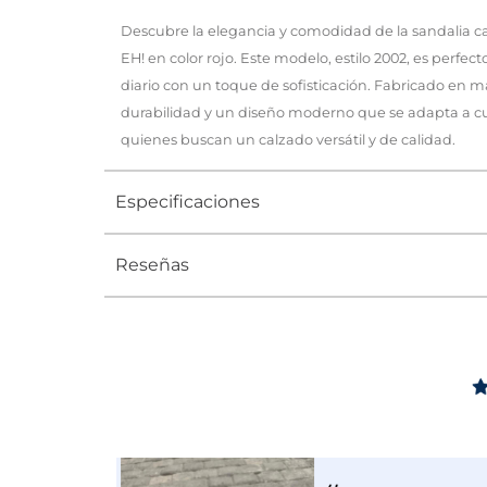
Descubre la elegancia y comodidad de la sandalia 
EH! en color rojo. Este modelo, estilo 2002, es perfe
diario con un toque de sofisticación. Fabricado en m
durabilidad y un diseño moderno que se adapta a cua
quienes buscan un calzado versátil y de calidad.
Especificaciones
Reseñas
Tipo
SANDALIA
Ocasión
Casual
Género
Mujer
Altura Tacón
DE 0 A 4 c
Calce
NORMAL
Color
ROJO