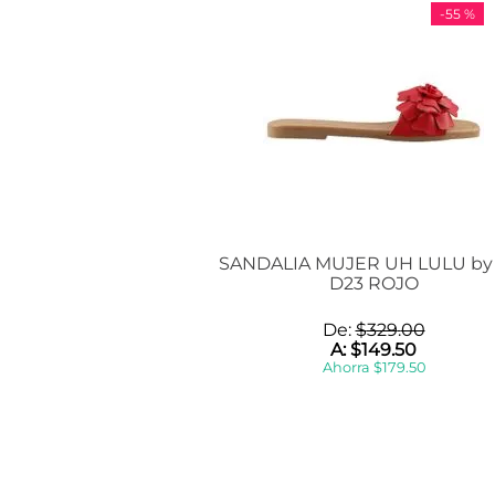
-
55 %
SANDALIA MUJER UH LULU by
D23 ROJO
De:
$
329
.
00
A:
$
149
.
50
Ahorra
$
179
.
50