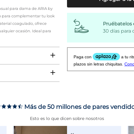
casual para dama de ARIA by
cto para complementar tu look
Pruébatelos 
aterial coagulado, ofrece
30 días para
lquier ocasión. Ideal para
Más de 50 millones de pares vendid
ms
Esto es lo que dicen sobre nosotros