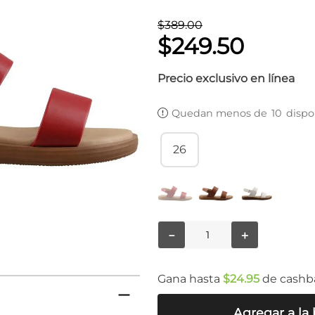
$
389
.
00
$
249
.
50
Precio exclusivo en línea
Quedan menos de
10
dispo
26
－
＋
Gana hasta
$
24
.
95
de cashb
Agregar a la 