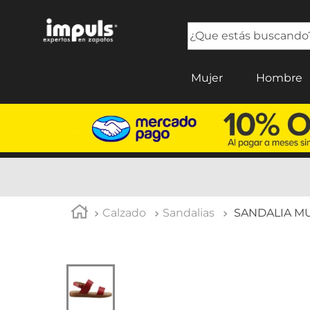
¿Que estás buscando?
TÉRMINOS MÁS BUSCADOS
Mujer
Hombre
1
.
sandalias mujer
2
.
tenis mujer
3
.
tenis hombre
4
.
botas mujer
5
.
tenis
Calzado
Sandalias
SANDALIA MU