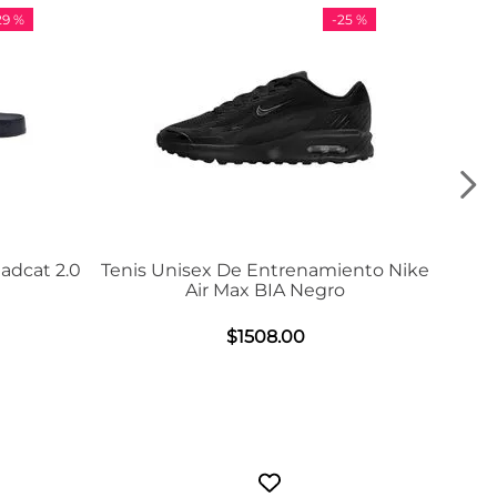
-
25 %
-
36 %
amiento Nike
Tenis Adidas VL Court 3.0
egro
$
984
.
00