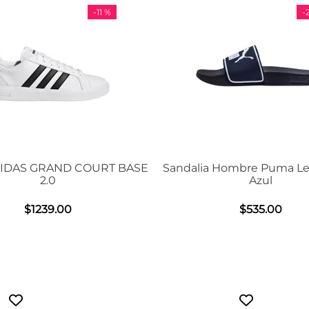
-
29 %
lia Hombre Puma Leadcat 2.0
Tenis Unisex De Entren
Azul
Air Max BIA N
$
535
.
00
$
1508
.
00