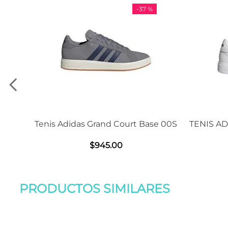
7 %
-
11 %
Base 00S
TENIS ADIDAS GRAND COURT BASE
Sanda
2.0
$
1239
.
00
PRODUCTOS SIMILARES