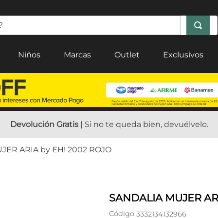
Niños
Marcas
Outlet
Exclusivos
Devolución Gratis
| Si no te queda bien, devuélvelo.
JER ARIA by EH! 2002 ROJO
SANDALIA MUJER ARI
Código
3332134132966