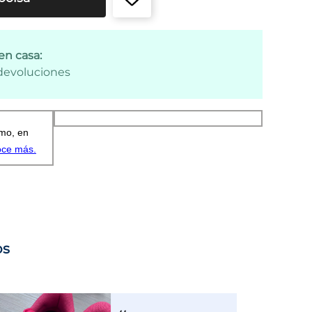
en casa:
 devoluciones
os