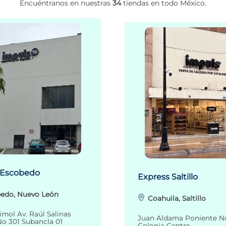
Encuéntranos en nuestras
34
tiendas en todo México.
 Escobedo
Express Saltillo
edo, Nuevo León
Coahuila, Saltillo
imol Av. Raúl Salinas
Juan Aldama Poniente N
o 301 Subancla 01
Colonia Centro