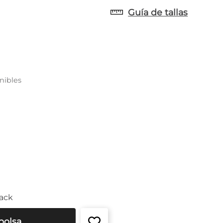
Guía de tallas
nibles
ack
bolsa