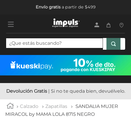
Envío gratis
a partir de $499
¿Que estás buscando?
TÉRMINOS MÁS BUSCADOS
1
.
tenis mujer
2
.
sandalias mujer
3
.
tenis hombre
Devolución Gratis
| Si no te queda bien, devuélvelo.
4
.
botas mujer
Calzado
Zapatillas
SANDALIA MUJER
5
.
tenis
MIRACOL by MAMA LOLA 8715 NEGRO