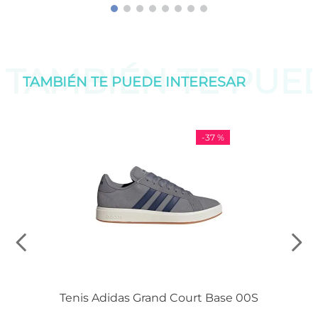
TAMBIÉN TE PU
TAMBIÉN TE PUEDE
INTERESAR
-
37 %
Tenis Adidas Grand Court Base 00S