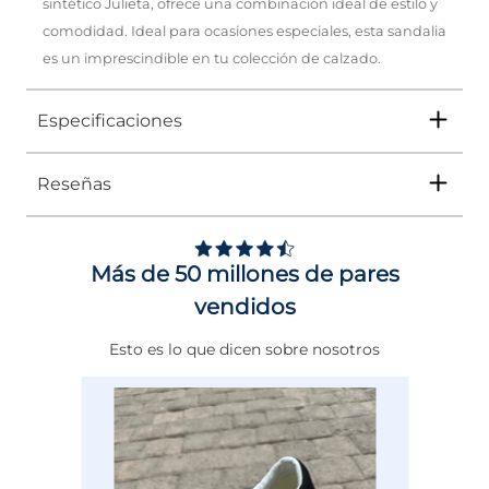
sintético Julieta, ofrece una combinación ideal de estilo y
comodidad. Ideal para ocasiones especiales, esta sandalia
es un imprescindible en tu colección de calzado.
Especificaciones
Reseñas
Tipo
SANDALIA
Ocasión
Vestir
Más de 50 millones de pares
Género
Mujer
vendidos
Altura Tacón
ENTRE 8 Y 9 CMS
Esto es lo que dicen sobre nosotros
Calce
NORMAL
Color
NEGRO