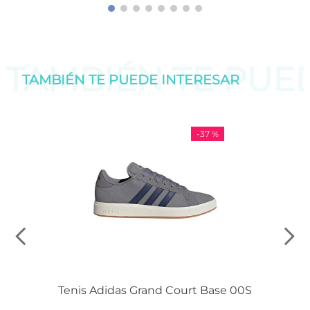
TAMBIÉN TE PU
TAMBIÉN TE PUEDE
INTERESAR
-
37 %
Tenis Adidas Grand Court Base 00S