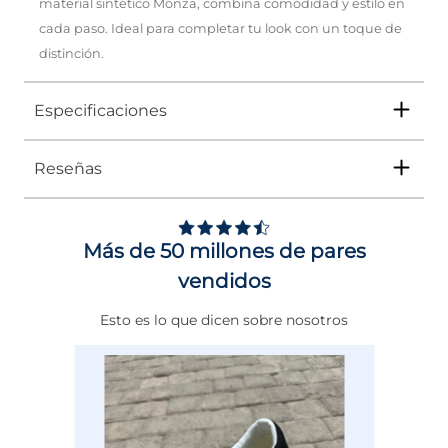
material sintético Monza, combina comodidad y estilo en
cada paso. Ideal para completar tu look con un toque de
distinción.
Especificaciones
Reseñas
Tipo
SANDALIA
Ocasión
Vestir
Más de 50 millones de pares
Género
Mujer
vendidos
Altura Tacón
ENTRE 12 Y 13 CMS
Esto es lo que dicen sobre nosotros
Calce
NORMAL
Color
BEIGE