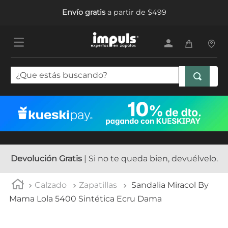
Envío gratis
a partir de $499
¿Que estás buscando?
TÉRMINOS MÁS BUSCADOS
1
.
tenis mujer
2
.
sandalias mujer
3
.
tenis hombre
Devolución Gratis
| Si no te queda bien, devuélvelo.
4
.
botas mujer
Calzado
Zapatillas
Sandalia Miracol By
5
.
tenis
Mama Lola 5400 Sintética Ecru Dama