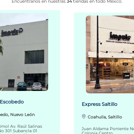
Encuéntranos en nuestras
34
tiendas en todo México.
 Escobedo
Express Saltillo
edo, Nuevo León
Coahuila, Saltillo
imol Av. Raúl Salinas
Juan Aldama Poniente N
o 301 Subancla 01
Colonia Centro