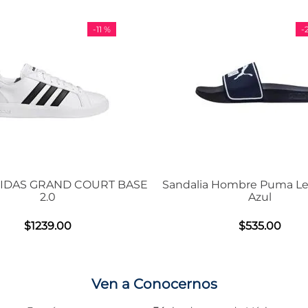
-
29 %
SE
Sandalia Hombre Puma Leadcat 2.0
Tenis Unisex
Azul
Air
$
535
.
00
Ven a Conocernos