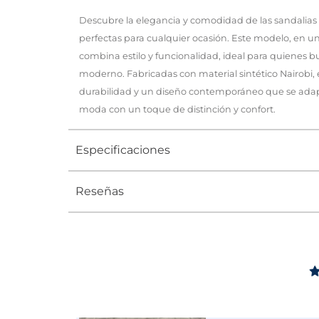
Descubre la elegancia y comodidad de las sandalia
perfectas para cualquier ocasión. Este modelo, en un 
combina estilo y funcionalidad, ideal para quienes b
moderno. Fabricadas con material sintético Nairobi, 
durabilidad y un diseño contemporáneo que se adapta
moda con un toque de distinción y confort.
Especificaciones
Reseñas
Tipo
SANDALIA
Ocasión
Casual
Género
Mujer
Altura Tacón
DE 0 A 4 c
Calce
NORMAL