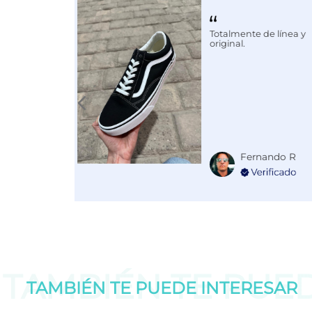
Color
ROSA
Totalmente de línea y
original.
Fernando R
TAMBIÉN TE PUE
TAMBIÉN TE PUEDE
INTERESAR