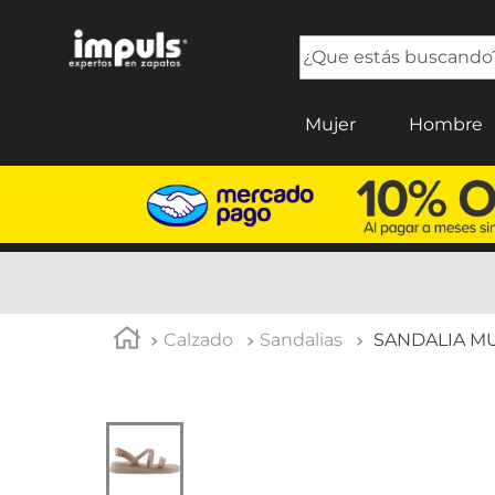
¿Que estás buscando?
TÉRMINOS MÁS BUSCADOS
Mujer
Hombre
1
.
sandalias mujer
2
.
tenis mujer
3
.
tenis hombre
4
.
botas mujer
5
.
tenis
Calzado
Sandalias
SANDALIA M