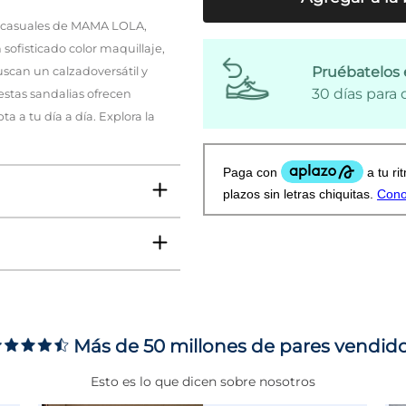
s casuales de MAMA LOLA,
sofisticado color maquillaje,
Pruébatelos 
uscan un calzadoversátil y
30 días para
estas sandalias ofrecen
 a tu día a día. Explora la
Más de 50 millones de pares vendid
ms
Esto es lo que dicen sobre nosotros