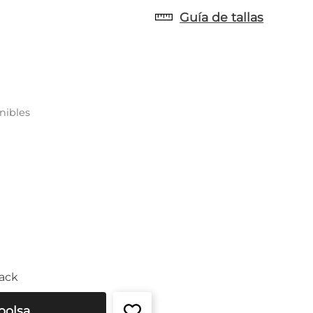
Guía de tallas
nibles
ack
bolsa