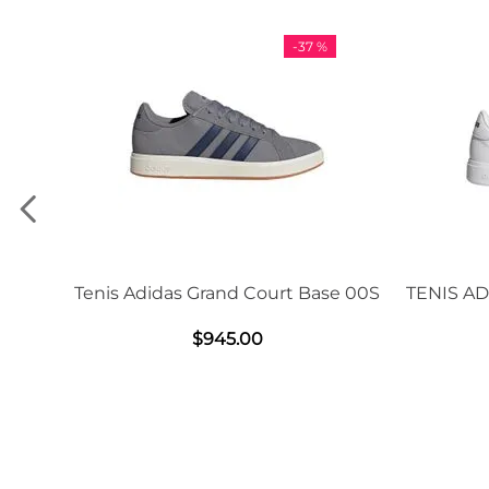
-
37 %
-
11 %
and Court Base 00S
TENIS ADIDAS GRAND COURT BA
2.0
45
.
00
$
1239
.
00