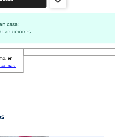
en casa:
 devoluciones
os