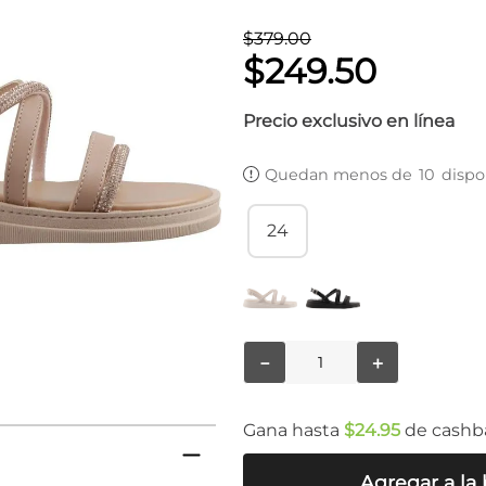
$
379
.
00
$
249
.
50
Precio exclusivo en línea
Quedan menos de
10
dispo
24
－
＋
Gana hasta
$
24
.
95
de cashb
Agregar a la 