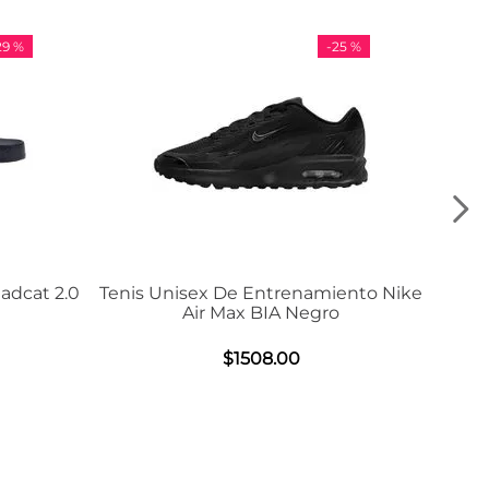
-
25 %
-
36 %
 De Entrenamiento Nike
Tenis Adidas VL Court 3.
 Max BIA Negro
$
984
.
00
$
1508
.
00