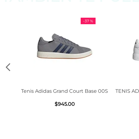
-
37 %
-
11
as Grand Court Base 00S
TENIS ADIDAS GRAND COU
2.0
$
945
.
00
$
1239
.
00