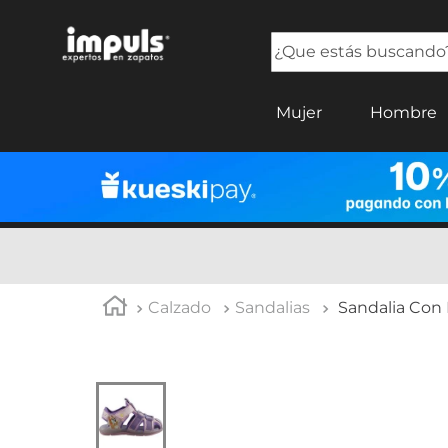
¿Que estás buscando?
TÉRMINOS MÁS BUSCADOS
Mujer
Hombre
1
.
tenis mujer
2
.
sandalias mujer
3
.
tenis hombre
4
.
botas mujer
5
.
tenis
Calzado
Sandalias
Sandalia Con