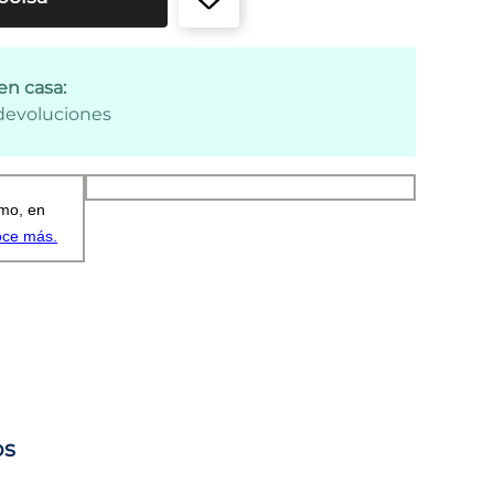
en casa:
 devoluciones
os