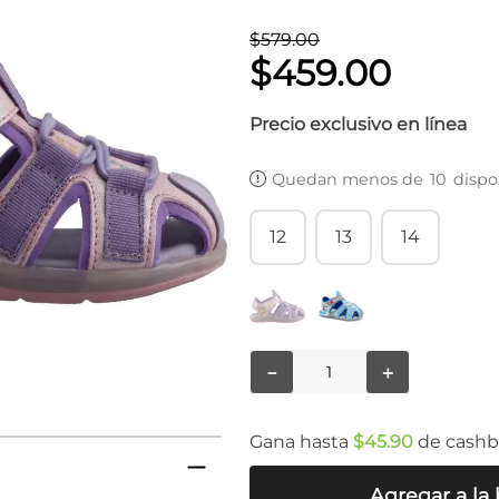
$
579
.
00
$
459
.
00
Precio exclusivo en línea
Quedan menos de
10
dispo
12
13
14
－
＋
Gana hasta
$
45
.
90
de cash
Agregar a la 