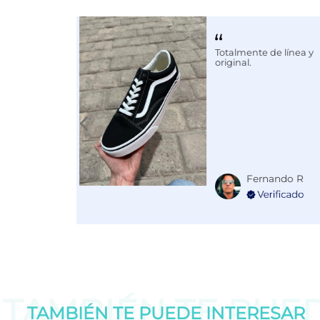
Calce
NORMAL
Color
ROSA
Totalmente de línea y
original.
Fernando R
TAMBIÉN TE PUE
TAMBIÉN TE PUEDE
INTERESAR