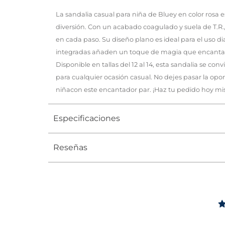
La sandalia casual para niña de Bluey en color rosa e
diversión. Con un acabado coagulado y suela de T.R.,
en cada paso. Su diseño plano es ideal para el uso dia
integradas añaden un toque de magia que encantar
Disponible en tallas del 12 al 14, esta sandalia se conv
para cualquier ocasión casual. No dejes pasar la opo
niñacon este encantador par. ¡Haz tu pedido hoy m
Especificaciones
Reseñas
Tipo
SANDALIA
Ocasión
Casual
Género
Niña
Altura Tacón
DE 0 A 4 c