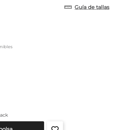
Guía de tallas
nibles
back
bolsa