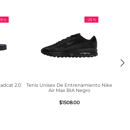
-
25 %
-
36 %
nisex De Entrenamiento Nike
Tenis Adidas VL Cou
Air Max BIA Negro
$
984
.
00
$
1508
.
00