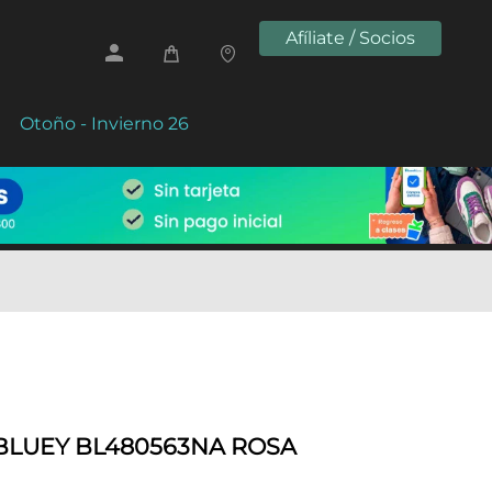
Afíliate / Socios
Otoño - Invierno 26
BLUEY BL480563NA ROSA