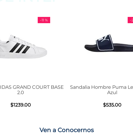
 %
-
29 %
RT BASE
Sandalia Hombre Puma Leadcat 2.0
Tenis U
Azul
$
535
.
00
Ven a Conocernos