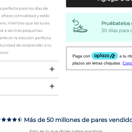
s perfecta para los días de
 ofrece comodidad y estilo
Pruébatelos 
rio, mientras que las luces
30 días para
á a las más pequeñas.
ierte en la elección perfecta
rtunidad de sorprender a tu
ismo!
Más de 50 millones de pares vendid
ms
Esto es lo que dicen sobre nosotros