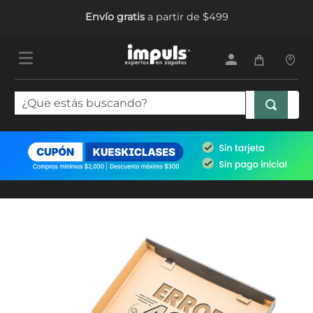
Envío gratis
a partir de $499
¿Que estás buscando?
TÉRMINOS MÁS BUSCADOS
1
.
tenis mujer
2
.
sandalias mujer
3
.
tenis hombre
4
.
botas mujer
5
.
tenis