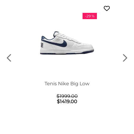
-
29 %
n Mid
Tenis Nike Big Low
$
1999
.
00
$
1419
.
00