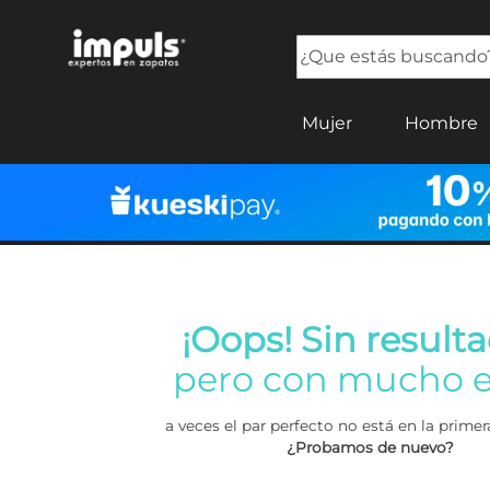
¿Que estás buscando?
TÉRMINOS MÁS BUSCADOS
Mujer
Hombre
1
.
tenis mujer
2
.
sandalias mujer
3
.
tenis hombre
4
.
botas mujer
5
.
tenis
¡Oops! Sin resulta
pero con mucho e
a veces el par perfecto no está en la prim
¿Probamos de nuevo?
Buscar