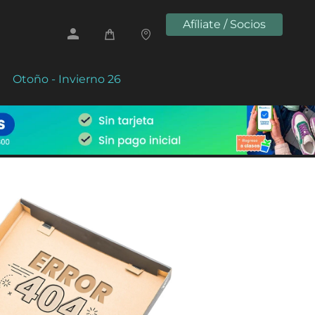
Afíliate / Socios
Otoño - Invierno 26