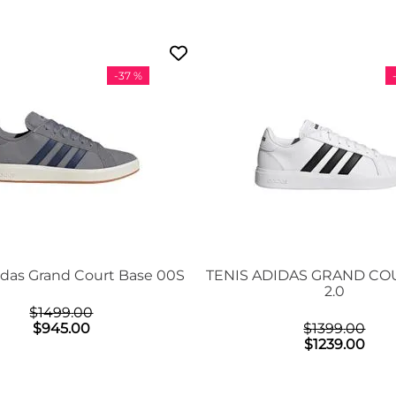
-
37 %
idas Grand Court Base 00S
TENIS ADIDAS GRAND CO
2.0
$
1499
.
00
$
945
.
00
$
1399
.
00
$
1239
.
00