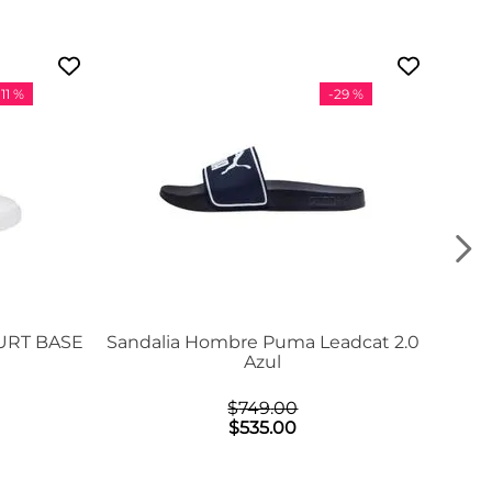
-
11 %
-
29 %
URT BASE
Sandalia Hombre Puma Leadcat 2.0
Azul
$
749
.
00
$
535
.
00