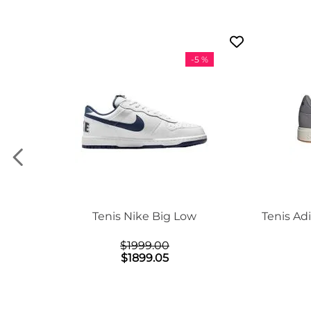
-
5 %
on Mid
Tenis Nike Big Low
Tenis Ad
$
1999
.
00
$
1899
.
05