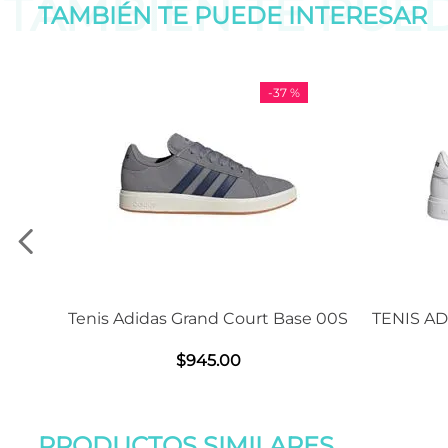
TAMBIÉN TE PUE
TAMBIÉN TE PUEDE
INTERESAR
37 %
-
11 %
 Base 00S
TENIS ADIDAS GRAND COURT BASE
Sand
2.0
$
1239
.
00
PRODUCTOS SIMILARES