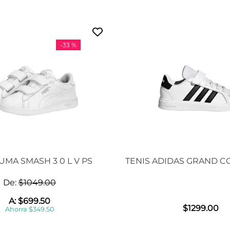
-
33 %
UMA SMASH 3 0 L V PS
TENIS ADIDAS GRAND CO
De:
$
1049
.
00
A:
$
699
.
50
$
1299
.
00
Ahorra
$
349
.
50