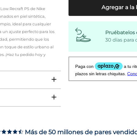
Agregar a la 
 Low Recraft PS de Nike
nados en piel sintética,
limpio, ideal para cualquier
a un ajuste perfecto para los
Pruébatelos 
dad, permitiendo que los
30 días para
n toque de estilo urbano al
es. ¡Haz tu pedido hoy y
Más de 50 millones de pares vendid
ms