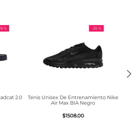
-
25 %
-
36 %
namiento Nike
Tenis Adidas VL Court 3.0
egro
$
984
.
00