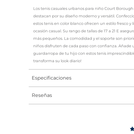
Los tenis casuales urbanos para niño Court Borough
destacan por su diseño moderno y versátil. Confeccio
estos tenis en color blanco ofrecen un estilo fresco y 
ocasión casual. Su rango de tallas de 17 a 21 E asegur
más pequeños. La comodidad y el soporte son priori
niños disfruten de cada paso con confianza. Añade u
guardarropa de tu hijo con estos tenis imprescindibl
transforma su look diario!
Especificaciones
Reseñas
Tipo
TENIS
Ocasión
Urbano
Género
Niño
Altura Tacón
DE 0 A 4 c