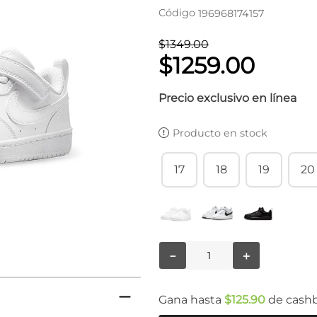
Código
196968174157
$
1349
.
00
$
1259
.
00
Precio exclusivo en línea
Producto en stock
17
18
19
20
－
＋
Gana hasta
$
125
.
90
de cash