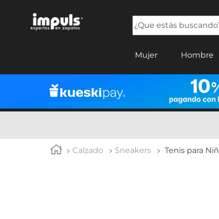
¿Que estás buscando?
TÉRMINOS MÁS BUSCADOS
Mujer
Hombre
1
.
tenis mujer
2
.
sandalias mujer
3
.
tenis hombre
4
.
botas mujer
5
.
tenis
Calzado
Sneakers
Tenis para Ni