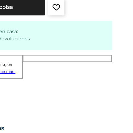
bolsa
en casa:
 devoluciones
os