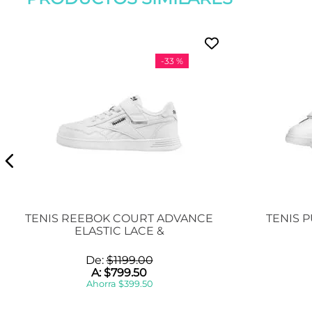
-
33 %
TENIS REEBOK COURT ADVANCE
TENIS P
ELASTIC LACE &
De:
$
1199
.
00
A:
$
799
.
50
Ahorra
$
399
.
50