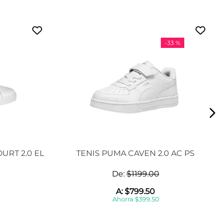
-
33 %
URT 2.0 EL
TENIS PUMA CAVEN 2.0 AC PS
De:
$
1199
.
00
A:
$
799
.
50
Ahorra
$
399
.
50