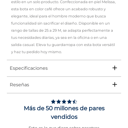
estilo en un solo producto. Confeccionada en piel Melissa,
esta bota en color café ofrece un acabado robusto y
elegante, ideal para el hombre moderno que busca
funcionalidad sin sacrificar el diseño. Disponible en un
rango de tallas de 25 a 29 M, se adapta perfectamente a
tus necesidades diarias, ya sea en la oficina o en una
salida casual. Eleva tu guardarropa con esta bota versátil
y haz tu pedido hoy mismo.
Especificaciones
Reseñas
Tipo
BOTA
Ocasión
Casual
Más de 50 millones de pares
Género
Hombre
vendidos
Altura Tacón
DE 0 A 4 cms
Esto es lo que dicen sobre nosotros