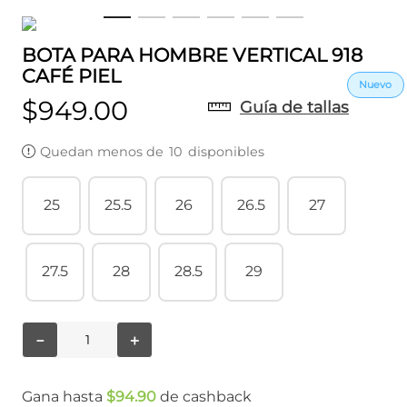
BOTA PARA HOMBRE VERTICAL 918
CAFÉ PIEL
$
949
.
00
Guía de tallas
Quedan menos de
10
disponibles
25
25.5
26
26.5
27
27.5
28
28.5
29
－
＋
Gana hasta
$
94
.
90
de cashback