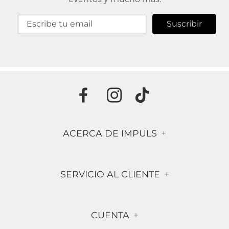
Suscribir
ACERCA DE IMPULS
+
Historia
SERVICIO AL CLIENTE
+
Misión & Visión
Términos & Condiciones
Contáctanos
CUENTA
+