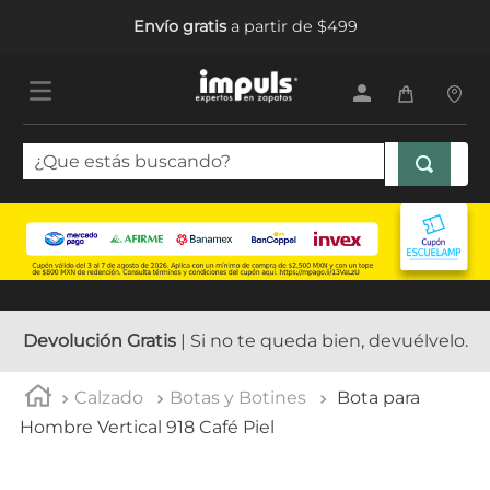
Envío gratis
a partir de $499
¿Que estás buscando?
TÉRMINOS MÁS BUSCADOS
1
.
sandalias mujer
2
.
tenis mujer
3
.
tenis hombre
Devolución Gratis
| Si no te queda bien, devuélvelo.
4
.
botas mujer
Calzado
Botas y Botines
Bota para
5
.
tenis
Hombre Vertical 918 Café Piel