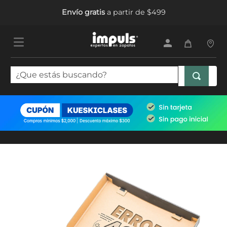
Envío gratis
a partir de $499
¿Que estás buscando?
TÉRMINOS MÁS BUSCADOS
1
.
tenis mujer
2
.
sandalias mujer
3
.
tenis hombre
4
.
botas mujer
5
.
tenis