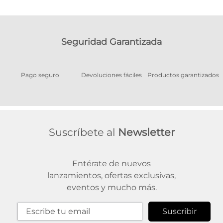
Seguridad Garantizada
Pago seguro
Devoluciones fáciles
Productos garantizados
A
Suscríbete al
Newsletter
Entérate de nuevos
lanzamientos, ofertas exclusivas,
eventos y mucho más.
Suscribir