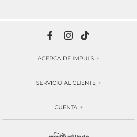
ACERCA DE IMPULS
+
Historia
SERVICIO AL CLIENTE
+
Misión & Visión
Términos & Condiciones
Contáctanos
CUENTA
+
Preguntas frecuentes
Compra Segura
Mi Cuenta
Política de Devolución
Sucursales