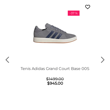
-
37 %
Tenis Adidas Grand Court Base 00S
$
1499
.
00
$
945
.
00