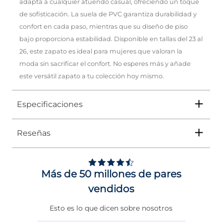
adapta a cualquier atuendo casual, ofreciendo un toque
de sofisticación. La suela de PVC garantiza durabilidad y
confort en cada paso, mientras que su diseño de piso
bajo proporciona estabilidad. Disponible en tallas del 23 al
26, este zapato es ideal para mujeres que valoran la
moda sin sacrificar el confort. No esperes más y añade
este versátil zapato a tu colección hoy mismo.
Especificaciones
Reseñas
Tipo
ZAPATO
Ocasión
Casual
Más de 50 millones de pares
Género
Mujer
vendidos
Altura Tacón
DE 0 A 4 cms
Esto es lo que dicen sobre nosotros
Calce
NORMAL