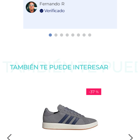
Fernando R
TAMBIÉN TE PU
TAMBIÉN TE PUEDE
INTERESAR
-
37 %