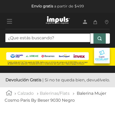
Envío gratis
a partir de $499
¿Que estás buscando?
TÉRMINOS MÁS BUSCADOS
1
.
sandalias mujer
2
.
tenis mujer
3
.
tenis hombre
Devolución Gratis
| Si no te queda bien, devuélvelo.
4
.
botas mujer
Calzado
Balerinas/Flats
Balerina Mujer
5
.
tenis
Cosmo Paris By Beser 9030 Negro