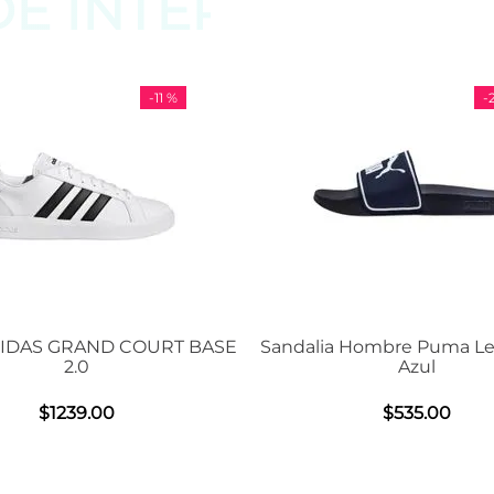
DE
INTERESAR
-
11 %
-
29 %
D COURT BASE
Sandalia Hombre Puma Leadcat 2.0
Azul
0
$
535
.
00