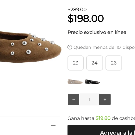
$
289
.
00
$
198
.
00
Precio exclusivo en línea
Quedan menos de
10
dispo
23
24
26
－
＋
Gana hasta
$
19
.
80
de cashb
Agregar a la 