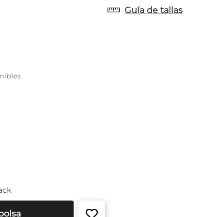
Guía de tallas
nibles
ack
bolsa