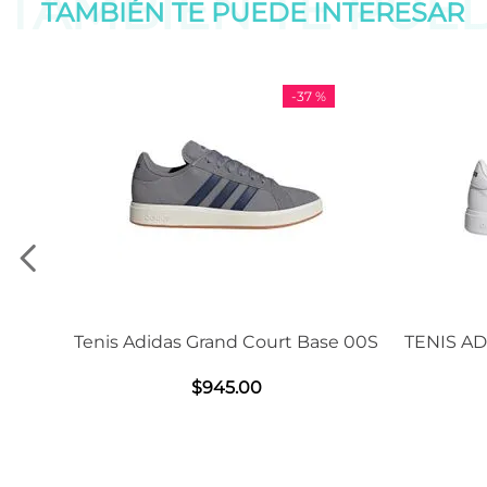
TAMBIÉN TE PUE
TAMBIÉN TE PUEDE
INTERESAR
-
37 %
is Adidas Grand Court Base 00S
TENIS ADIDAS GRAN
2.0
$
945
.
00
$
1239
.
0