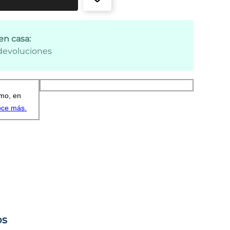
en casa:
 devoluciones
os