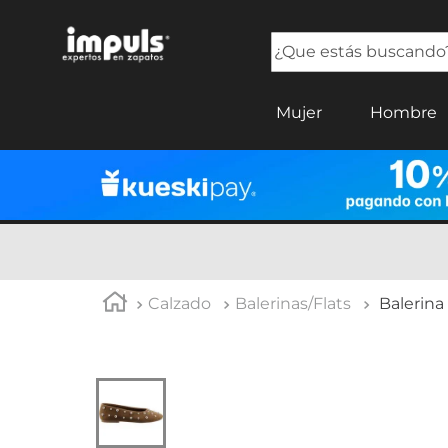
¿Que estás buscando?
TÉRMINOS MÁS BUSCADOS
Mujer
Hombre
1
.
tenis mujer
2
.
sandalias mujer
3
.
tenis hombre
4
.
botas mujer
5
.
tenis
Calzado
Balerinas/Flats
Balerina