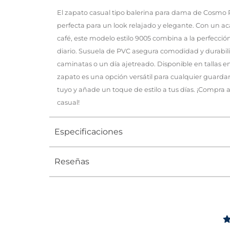
El zapato casual tipo balerina para dama de Cosmo Pa
perfecta para un look relajado y elegante. Con un 
café, este modelo estilo 9005 combina a la perfecci
diario. Susuela de PVC asegura comodidad y durabili
caminatas o un día ajetreado. Disponible en tallas ent
zapato es una opción versátil para cualquier guardar
tuyo y añade un toque de estilo a tus días. ¡Compra a
casual!
Especificaciones
Reseñas
Tipo
ZAPATO
Ocasión
Casual
Género
Mujer
Altura Tacón
DE 0 A 4 c