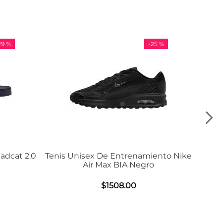
-
25 %
-
36 %
Tenis Unisex De Entrenamiento Nike
Tenis Adidas
Air Max BIA Negro
$
9
$
1508
.
00