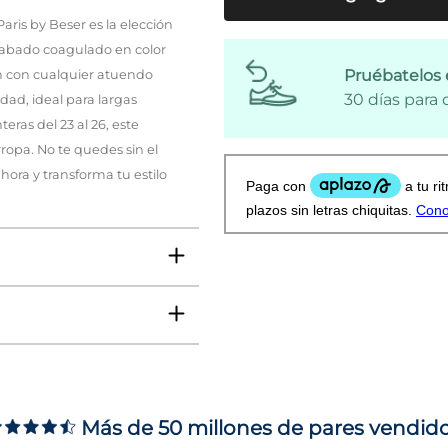
ris by Beser es la elección
acabado coagulado en color
Pruébatelos 
ón con cualquier atuendo
30 días para
dad, ideal para largas
eras del 23 al 26, este
ropa. No te quedes sin el
hora y transforma tu estilo
Más de 50 millones de pares vendid
ms