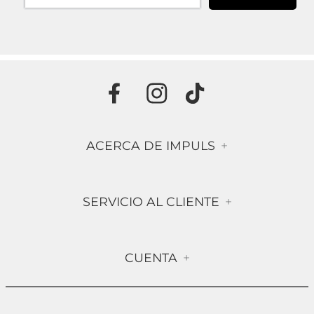
ACERCA DE IMPULS
+
Historia
SERVICIO AL CLIENTE
+
Misión & Visión
Términos & Condiciones
Contáctanos
CUENTA
+
Preguntas frecuentes
Compra Segura
Mi Cuenta
Política de Devolución