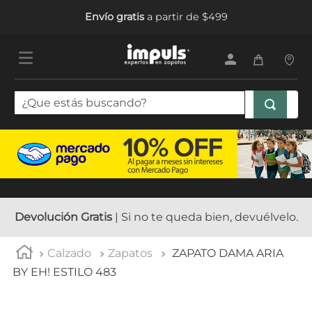
Envío gratis
a partir de $499
¿Que estás buscando?
TÉRMINOS MÁS BUSCADOS
1
.
tenis mujer
2
.
sandalias mujer
3
.
tenis hombre
Devolución Gratis
| Si no te queda bien, devuélvelo.
4
.
botas mujer
Calzado
Zapatos
ZAPATO DAMA ARIA
5
.
tenis
BY EH! ESTILO 483