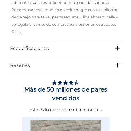
además la suela es antiderrapante para dar soporte.
Puedes usar este modelo en color negro con tu uniforme
de trabajo para tener pasos seguros. Elige ahora tu talla y
agrégala al carrito de compras para estrenar los zapatos
Gosh.
Especificaciones
Reseñas
Tipo
ZAPATO
Ocasión
CONFORT
Más de 50 millones de pares
Género
Hombre
vendidos
Altura Tacón
DE 0 A 4 cms
Esto es lo que dicen sobre nosotros
Calce
AMPLIO 1/2 PUNTO
Color
NEGRO