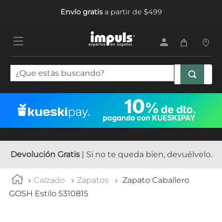
Envío gratis
a partir de $499
¿Que estás buscando?
TÉRMINOS MÁS BUSCADOS
1
.
tenis mujer
2
.
sandalias mujer
3
.
tenis hombre
Devolución Gratis
| Si no te queda bien, devuélvelo.
4
.
botas mujer
Calzado
Zapatos
Zapato Caballero
5
.
tenis
GOSH Estilo 5310815