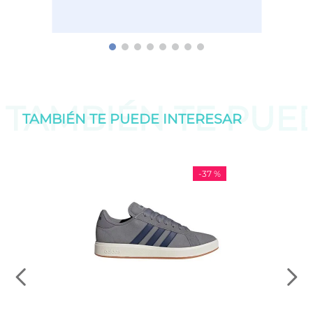
TAMBIÉN TE PU
TAMBIÉN TE PUEDE
INTERESAR
-
37 %