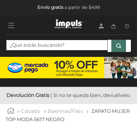
Envío gratis
a partir de $499
¿Que estás buscando?
TÉRMINOS MÁS BUSCADOS
1
.
sandalias mujer
2
.
tenis mujer
3
.
tenis hombre
Devolución Gratis
| Si no te queda bien, devuélvelo.
4
.
botas mujer
Calzado
Balerinas/Flats
ZAPATO MUJER
5
.
tenis
TOP MODA 5617 NEGRO