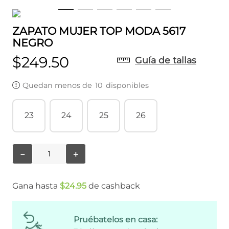
ZAPATO MUJER TOP MODA 5617
NEGRO
$
249
.
50
Guía de tallas
Quedan menos de
10
disponibles
23
24
25
26
－
＋
Gana hasta
$
24
.
95
de cashback
Pruébatelos en casa: