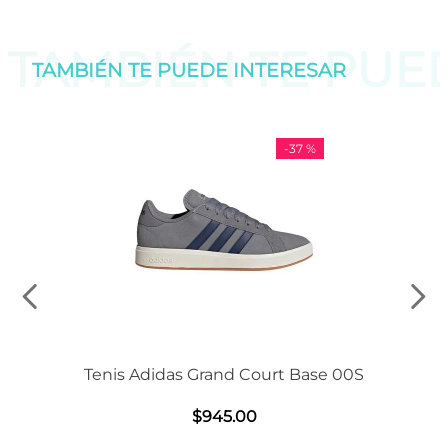
TAMBIÉN TE PU
TAMBIÉN TE PUEDE
INTERESAR
-
37 %
Tenis Adidas Grand Court Base 00S
$
945
.
00