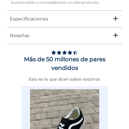
buscan estilo y comodidad en un solo producto.
Especificaciones
Reseñas
Género
Mujer
Altura Tacón
DE 0 A 4 cms
Más de 50 millones de pares
Calce
NORMAL
vendidos
Color
NEGRO
Esto es lo que dicen sobre nosotros