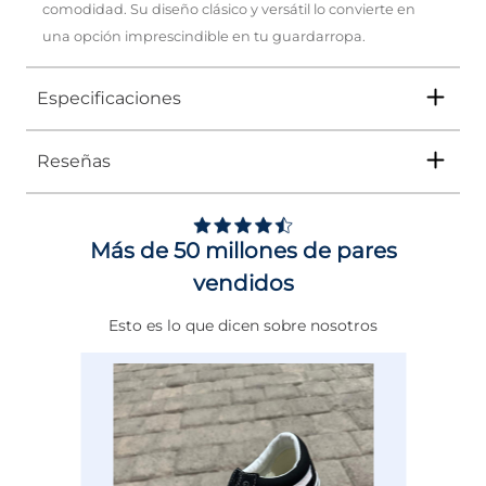
comodidad. Su diseño clásico y versátil lo convierte en
una opción imprescindible en tu guardarropa.
Especificaciones
Reseñas
Tipo
ZAPATO
Ocasión
Vestir
Más de 50 millones de pares
Género
Mujer
vendidos
Altura Tacón
ENTRE 7 Y 8 CMS
Esto es lo que dicen sobre nosotros
Calce
NORMAL
Color
NEGRO