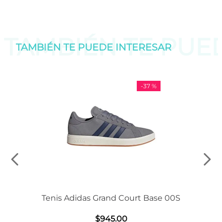
TAMBIÉN TE PU
TAMBIÉN TE PUEDE
INTERESAR
-
37 %
Tenis Adidas Grand Court Base 00S
$
945
.
00