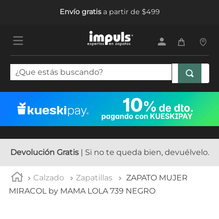
Envío gratis
a partir de $499
¿Que estás buscando?
TÉRMINOS MÁS BUSCADOS
1
.
tenis mujer
2
.
sandalias mujer
3
.
tenis hombre
Devolución Gratis
| Si no te queda bien, devuélvelo.
4
.
botas mujer
Calzado
Zapatillas
ZAPATO MUJER
5
.
tenis
MIRACOL by MAMA LOLA 739 NEGRO