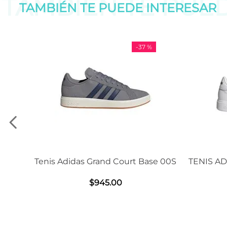
TAMBIÉN TE PUE
TAMBIÉN TE PUEDE
INTERESAR
-
37 %
-
11 %
rt Base 00S
TENIS ADIDAS GRAND COURT BASE
Sa
2.0
$
1239
.
00