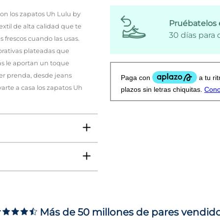
on los zapatos Uh Lulu by
Pruébatelos 
til de alta calidad que te
30 días para
 frescos cuando las usas.
orativas plateadas que
 le aportan un toque
ier prenda, desde jeans
varte a casa los zapatos Uh
4
/
5
ificada
DO EL PEDIDO Y EL 
Más de 50 millones de pares vendid
TAL COMO LO ESPERABA
ms