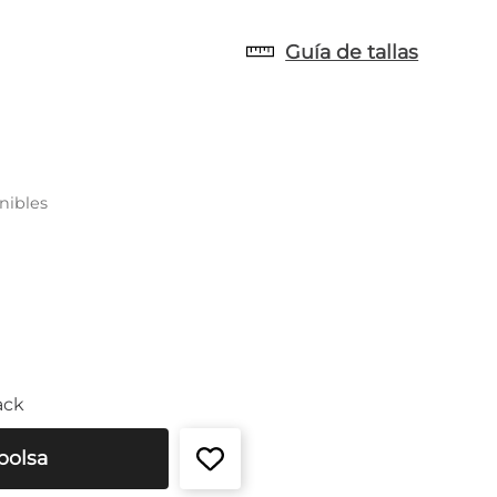
Guía de tallas
nibles
ack
bolsa