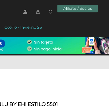
Afíliate / Socios
Otoño - Invierno 26
U BY EH! ESTILO 5501