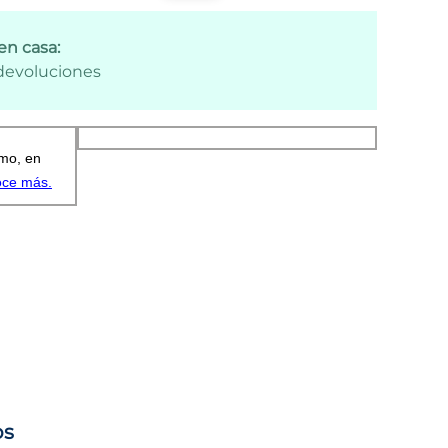
en casa:
 devoluciones
os