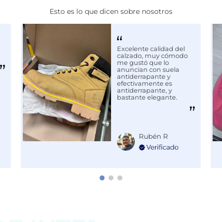
/6/2026
, tras una experiencia del
Esto es lo que dicen sobre nosotros
Maria P.
rme
Excelente calidad del
calzado, muy cómodo
me gustó que lo
1
anuncian con suela
antiderrapante y
efectivamente es
antiderrapante, y
bastante elegante.
Rubén R