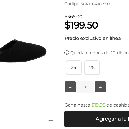
Código
3841264182197
$
365
.
00
$
199
.
50
Precio exclusivo en línea
Quedan menos de
10
dispo
24
26
－
＋
Gana hasta
$
19
.
95
de cashb
Agregar a la 