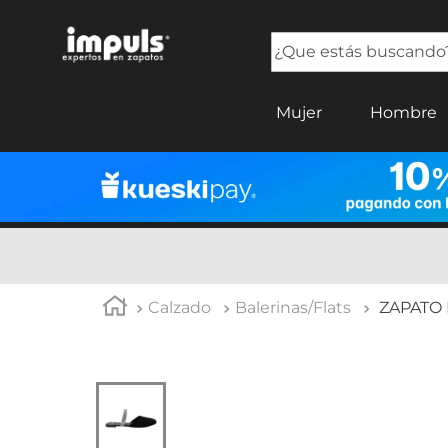
¿Que estás buscando?
TÉRMINOS MÁS BUSCADOS
Mujer
Hombre
1
.
tenis mujer
2
.
sandalias mujer
3
.
tenis hombre
4
.
botas mujer
5
.
tenis
Calzado
Balerinas/Flats
ZAPATO 