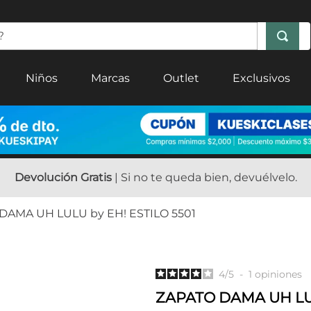
Niños
Marcas
Outlet
Exclusivos
Devolución Gratis
| Si no te queda bien, devuélvelo.
DAMA UH LULU by EH! ESTILO 5501
4
/
5
-
1
opiniones
ZAPATO DAMA UH LUL