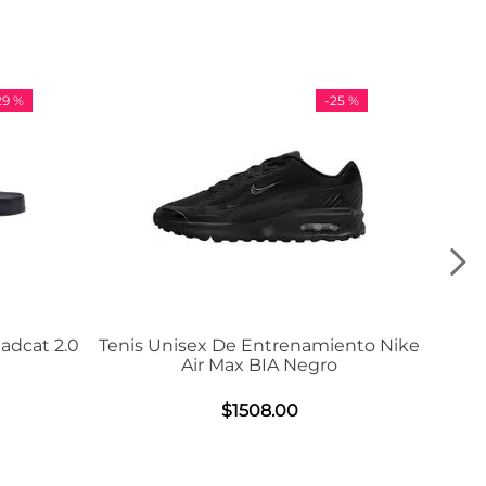
-
25 %
-
36 %
renamiento Nike
Tenis Adidas VL Court 3.0
A Negro
$
984
.
00
00