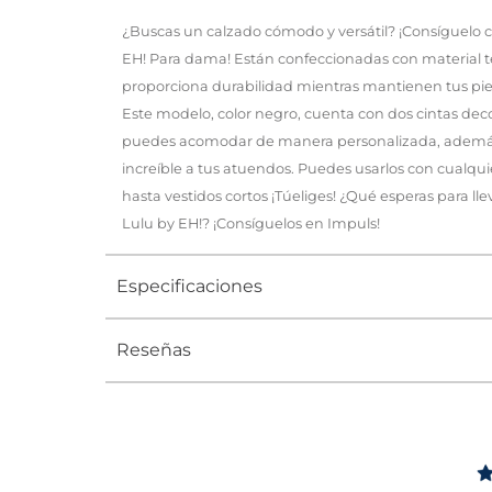
¿Buscas un calzado cómodo y versátil? ¡Consíguelo c
EH! Para dama! Están confeccionadas con material tex
proporciona durabilidad mientras mantienen tus pies
Este modelo, color negro, cuenta con dos cintas dec
puedes acomodar de manera personalizada, además
increíble a tus atuendos. Puedes usarlos con cualqu
hasta vestidos cortos ¡Túeliges! ¿Qué esperas para lle
Lulu by EH!? ¡Consíguelos en Impuls!
Especificaciones
Reseñas
Tipo
ZAPATO
4
Ocasión
Casual
/
5
Opinión ver
Género
Mujer
LLEGÓ RÁPI
PRODUCTO 
Altura Tacón
DE 0 A 4 c