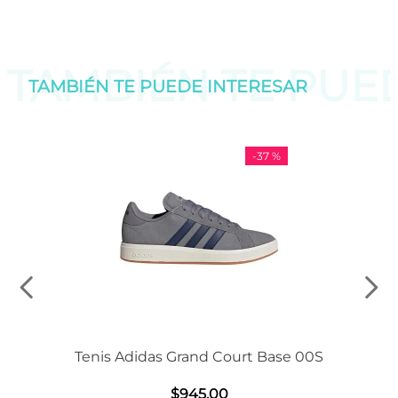
TAMBIÉN TE PU
TAMBIÉN TE PUEDE
INTERESAR
-
37 %
Tenis Adidas Grand Court Base 00S
$
945
.
00