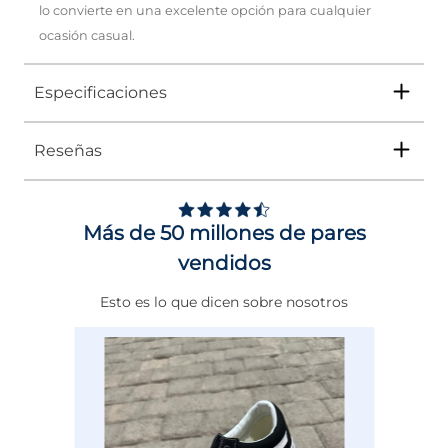
lo convierte en una excelente opción para cualquier
ocasión casual.
Especificaciones
Reseñas
Tipo
ZAPATO
Ocasión
Casual
Más de 50 millones de pares
Género
Hombre
vendidos
Altura Tacón
DE 0 A 4 cms
Esto es lo que dicen sobre nosotros
Calce
NORMAL
Color
BEIGE