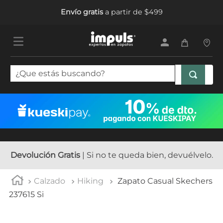
Envío gratis
a partir de $499
¿Que estás buscando?
TÉRMINOS MÁS BUSCADOS
1
.
tenis mujer
2
.
sandalias mujer
3
.
tenis hombre
Devolución Gratis
| Si no te queda bien, devuélvelo.
4
.
botas mujer
Calzado
Hiking
Zapato Casual Skechers
5
.
tenis niña
237615 Si