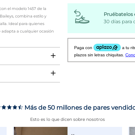
 con el modelo 1457 de la
Pruébatelos 
aileys, combina estilo y
30 días para
alla. Ideal para quienes
 adapta a cualquier ocasión
5
/
5
ificada
ad y precio.
Más de 50 millones de pares vendid
ms
/9/2025
, tras una experiencia del
Luis Fernando M.
Esto es lo que dicen sobre nosotros
rme