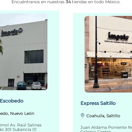
Encuéntranos en nuestras
34
tiendas en todo México.
 Escobedo
Express Saltillo
edo, Nuevo León
Coahuila, Saltillo
imol Av. Raúl Salinas
Juan Aldama Poniente N
o 301 Subancla 01
Colonia Centro