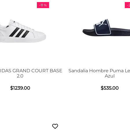
-
29 %
SE
Sandalia Hombre Puma Leadcat 2.0
Tenis Unisex
Azul
Air
$
535
.
00