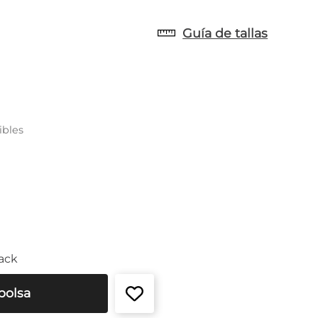
Guía de tallas
ibles
ack
bolsa