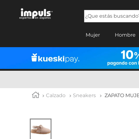
¿Que estás buscando?
TÉRMINOS MÁS BUSCADOS
Mujer
Hombre
1
.
tenis mujer
2
.
sandalias mujer
3
.
tenis hombre
4
.
botas mujer
5
.
tenis
Calzado
Sneakers
ZAPATO MUJ