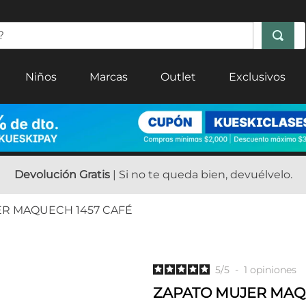
Niños
Marcas
Outlet
Exclusivos
Devolución Gratis
| Si no te queda bien, devuélvelo.
ER MAQUECH 1457 CAFÉ
5
/
5
-
1
opiniones
ZAPATO MUJER MAQ