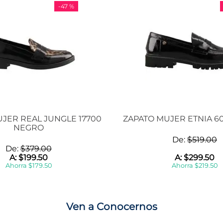
-
47 %
JER REAL JUNGLE 17700
ZAPATO MUJER ETNIA 6
NEGRO
De:
$
519
.
00
De:
$
379
.
00
A:
$
199
.
50
A:
$
299
.
50
Ahorra
$
179
.
50
Ahorra
$
219
.
50
Ven a Conocernos