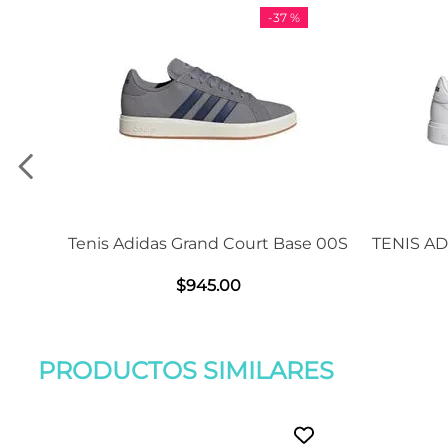
-
37 %
-
11 %
and Court Base 00S
TENIS ADIDAS GRAND COURT BA
2.0
45
.
00
$
1239
.
00
PRODUCTOS SIMILARES