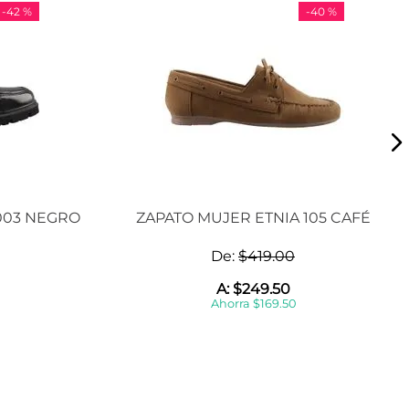
-
42 %
-
40 %
003 NEGRO
ZAPATO MUJER ETNIA 105 CAFÉ
De:
$
419
.
00
A:
$
249
.
50
Ahorra
$
169
.
50