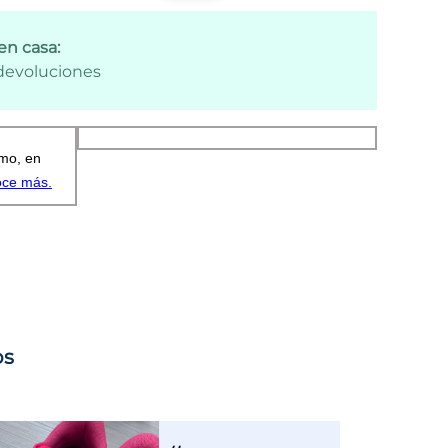
en casa:
 devoluciones
os