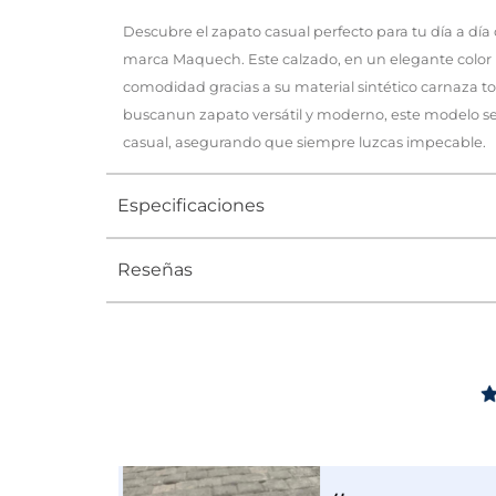
Descubre el zapato casual perfecto para tu día a día
marca Maquech. Este calzado, en un elegante color B
comodidad gracias a su material sintético carnaza to
buscanun zapato versátil y moderno, este modelo se
casual, asegurando que siempre luzcas impecable.
Especificaciones
Reseñas
Tipo
ZAPATO
5
Ocasión
Casual
/
5
Opinión ver
Género
Mujer
Buenas Calid
Altura Tacón
DE 0 A 4 c
Opinión del
25
14/7/2025
por
Basado en
1
opiniones
Calce
NORMAL
sometidas a control
Útil
(0)
Info
Ver todas las reseñas de este sitio
Color
CAFE