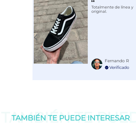
5
estrellas
1
Totalmente de línea y
original.
4
estrellas
0
3
estrellas
0
2
estrellas
0
1
estrella
0
Ordenar las opiniones
Fernando R
TAMBIÉN TE PUE
TAMBIÉN TE PUEDE
INTERESAR