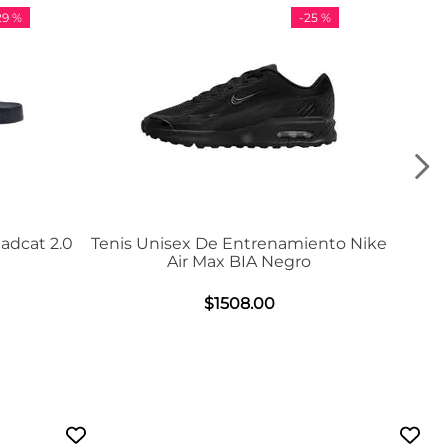
-
25 %
-
36 %
 De Entrenamiento Nike
Tenis Adidas VL Court 3.
 Max BIA Negro
$
984
.
00
$
1508
.
00