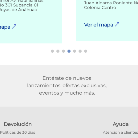
imol Av. Raúl Salinas
Juan Aldama Poniente N
o 301 Subancla 01
Colonia Centro
Joyas de Anáhuac
Ver el mapa
mapa
Entérate de nuevos
lanzamientos, ofertas exclusivas,
eventos y mucho más.
Devolución
Ayuda
Políticas de 30 días
Atención a clientes