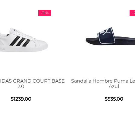
-
29 %
dalia Hombre Puma Leadcat 2.0
Tenis Unisex De Entr
Azul
Air Max BIA 
$
535
.
00
$
1508
.
0