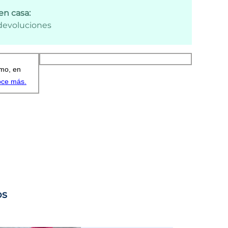
en casa:
 devoluciones
os