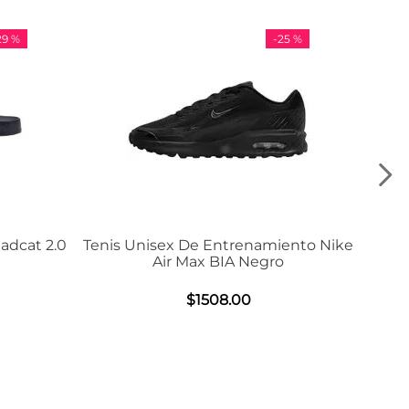
-
25 %
-
36 %
enamiento Nike
Tenis Adidas VL Court 3.0
Negro
$
984
.
00
0