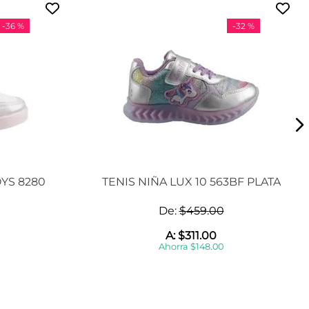
-
36 %
-
32 %
YS 8280
TENIS NIÑA LUX 10 563BF PLATA
De:
$
459
.
00
A:
$
311
.
00
Ahorra
$
148
.
00