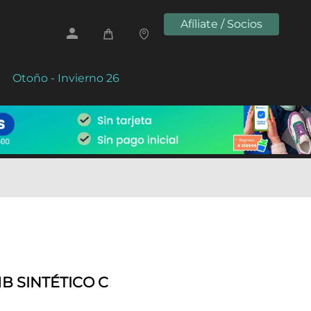
Afíliate / Socios
Otoño - Invierno 26
1B SINTÉTICO C