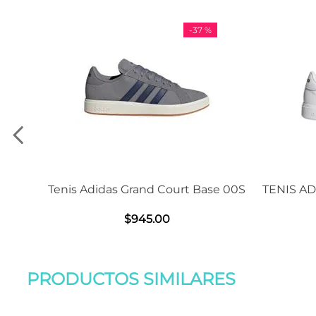
-
37 %
-
11 %
t Base 00S
TENIS ADIDAS GRAND COURT BASE
San
2.0
$
1239
.
00
PRODUCTOS SIMILARES