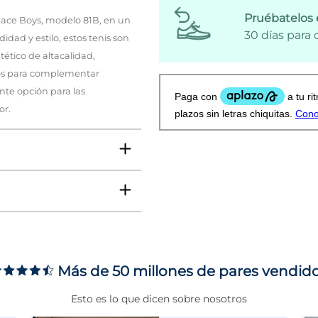
Pruébatelos 
pace Boys, modelo 81B, en un
30 días para
dad y estilo, estos tenis son
tético de altacalidad,
ctos para complementar
nte opción para las
or.
Más de 50 millones de pares vendid
ms
Esto es lo que dicen sobre nosotros