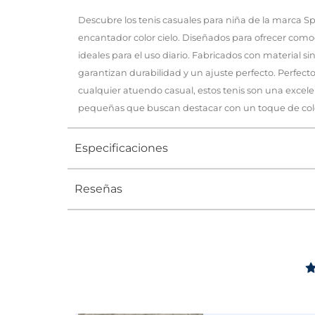
Descubre los tenis casuales para niña de la marca S
encantador color cielo. Diseñados para ofrecer comodi
ideales para el uso diario. Fabricados con material sin
garantizan durabilidad y un ajuste perfecto. Perfe
cualquier atuendo casual, estos tenis son una excele
pequeñas que buscan destacar con un toque de col
Especificaciones
Reseñas
Tipo
TENIS
Ocasión
Casual
Género
Niña
Altura Tacón
DE 0 A 4 c
Calce
NORMAL