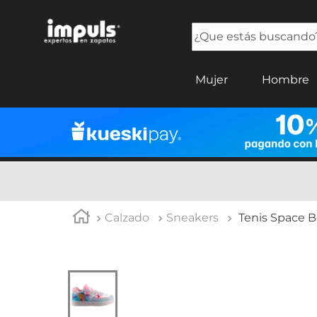
¿Que estás buscando?
TÉRMINOS MÁS BUSCADOS
Mujer
Hombre
1
.
tenis mujer
2
.
sandalias mujer
3
.
tenis hombre
4
.
botas mujer
5
.
tenis
Calzado
Sneakers
Tenis Space B