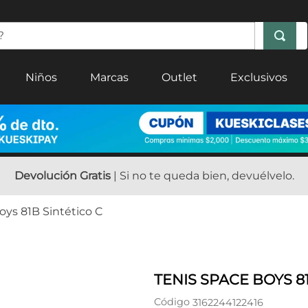
Niños
Marcas
Outlet
Exclusivos
Devolución Gratis
| Si no te queda bien, devuélvelo.
oys 81B Sintético C
TENIS SPACE BOYS 8
Código
3162244122416