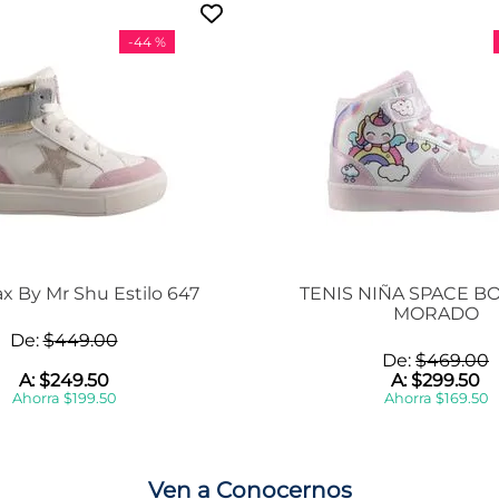
-
44 %
ax By Mr Shu Estilo 647
TENIS NIÑA SPACE BO
MORADO
De:
$
449
.
00
De:
$
469
.
00
A:
$
249
.
50
A:
$
299
.
50
Ahorra
$
199
.
50
Ahorra
$
169
.
50
Ven a Conocernos