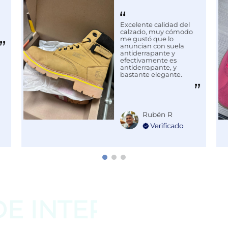
Excelente calidad del
ON LUCES
calzado, muy cómodo
me gustó que lo
anuncian con suela
antiderrapante y
efectivamente es
antiderrapante, y
bastante elegante.
Rubén R
DE
INTERESAR