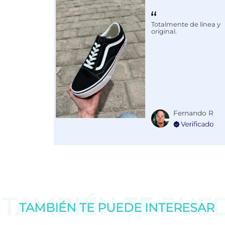
Color
AZUL
Totalmente de línea y
Especificaciones
SUELAS C
original.
Fernando R
TAMBIÉN TE PUE
TAMBIÉN TE PUEDE
INTERESAR