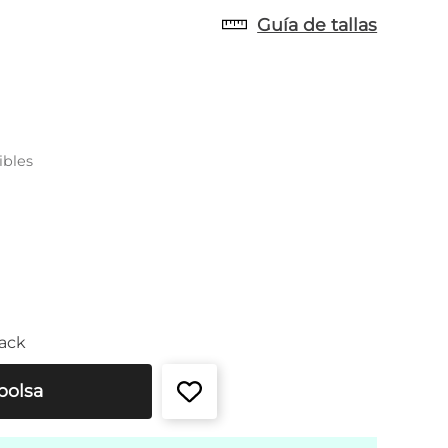
Guía de tallas
ibles
ack
bolsa