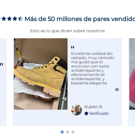
ms
Más de 50 millones de pares vendid
Esto es lo que dicen sobre nosotros
ortivas más reconocidas a
ación, rendimiento y estilo
timo en moda deportiva y
Excelente calidad del
calzado, muy cómodo
con
Puma
.
me gustó que lo
anuncian con suela
antiderrapante y
efectivamente es
antiderrapante, y
bastante elegante.
Rubén R