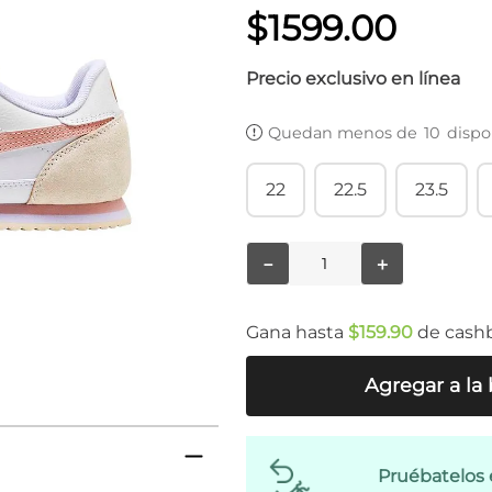
$
1599
.
00
Precio exclusivo en línea
Quedan menos de
10
dispo
22
22.5
23.5
－
＋
Gana hasta
$
159
.
90
de cash
Agregar a la 
Pruébatelos 