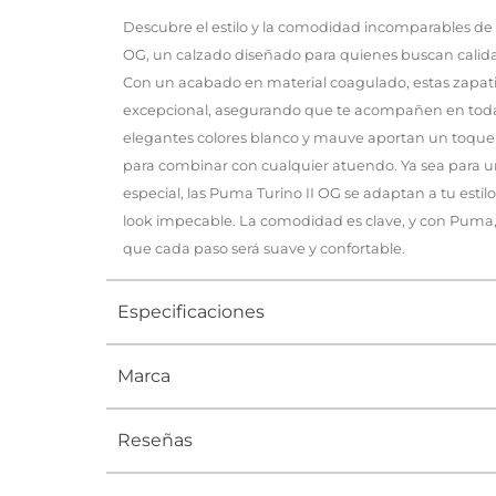
Descubre el estilo y la comodidad incomparables de l
OG, un calzado diseñado para quienes buscan calida
Con un acabado en material coagulado, estas zapati
excepcional, asegurando que te acompañen en todas 
elegantes colores blanco y mauve aportan un toque m
para combinar con cualquier atuendo. Ya sea para un
especial, las Puma Turino II OG se adaptan a tu esti
look impecable. La comodidad es clave, y con Puma
que cada paso será suave y confortable.
Especificaciones
Marca
Tipo
TENIS
Ocasión
Urbano
Reseñas
Género
Mujer