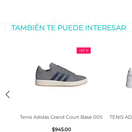
TAMBIÉN TE PUE
TAMBIÉN TE PUEDE
INTERESAR
-
37 %
-
11 %
 Grand Court Base 00S
TENIS ADIDAS GRAND COURT 
2.0
$
945
.
00