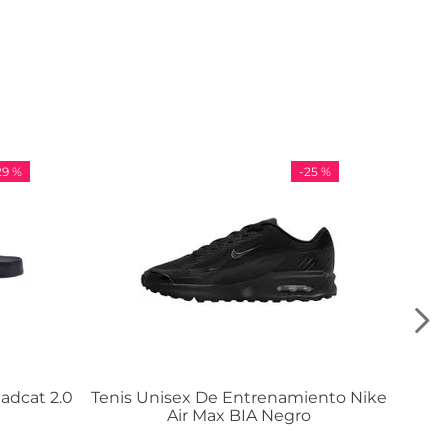
-
25 %
-
36 %
sex De Entrenamiento Nike
Tenis Adidas VL Court 
ir Max BIA Negro
$
984
.
00