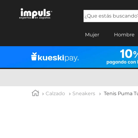
¿Que estás buscando?
TÉRMINOS MÁS BUSCADOS
Mujer
Hombre
1
.
tenis mujer
2
.
sandalias mujer
3
.
tenis hombre
4
.
botas mujer
5
.
tenis
Calzado
Sneakers
Tenis Puma Tu