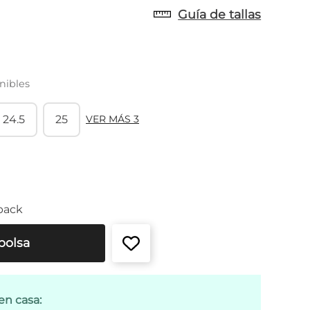
Guía de tallas
nibles
24.5
25
VER MÁS 3
back
bolsa
en casa: