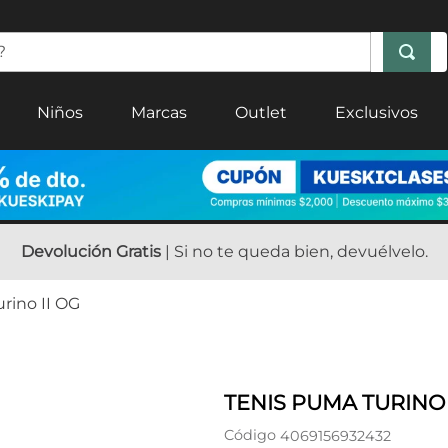
Niños
Marcas
Outlet
Exclusivos
Devolución Gratis
| Si no te queda bien, devuélvelo.
rino II OG
TENIS PUMA TURINO 
Código
4069156932432