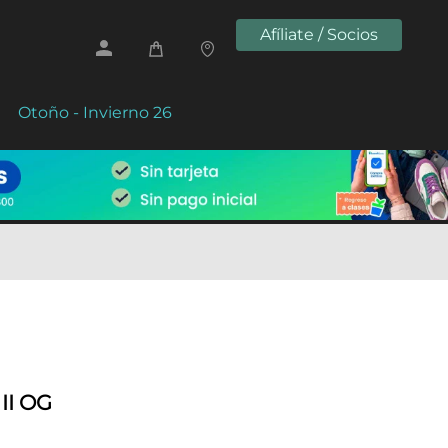
Afíliate / Socios
Otoño - Invierno 26
II OG