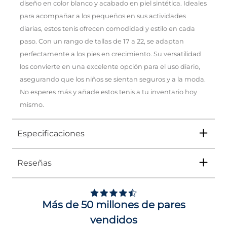
diseño en color blanco y acabado en piel sintética. Ideales
para acompañar a los pequeños en sus actividades
diarias, estos tenis ofrecen comodidad y estilo en cada
paso. Con un rango de tallas de 17 a 22, se adaptan
perfectamente a los pies en crecimiento. Su versatilidad
los convierte en una excelente opción para el uso diario,
asegurando que los niños se sientan seguros y a la moda.
No esperes más y añade estos tenis a tu inventario hoy
mismo.
Especificaciones
Reseñas
Tipo
TENIS
Ocasión
DEPORTIVO
Más de 50 millones de pares
Género
Niño
vendidos
Altura Tacón
DE 0 A 4 cms