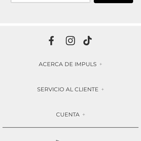
ACERCA DE IMPULS
+
Historia
SERVICIO AL CLIENTE
+
Misión & Visión
Términos & Condiciones
Contáctanos
CUENTA
+
Preguntas frecuentes
Compra Segura
Mi Cuenta
Política de Devolución