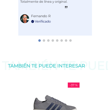
Totalmente de línea y original.
Fernando R
TAMBIÉN TE PU
TAMBIÉN TE PUEDE
INTERESAR
-
37 %