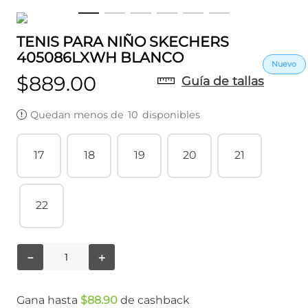
TENIS PARA NIÑO SKECHERS
405086LXWH BLANCO
$
889
.
00
Guía de tallas
Quedan menos de
10
disponibles
17
18
19
20
21
22
－
＋
Gana hasta
$
88
.
90
de cashback