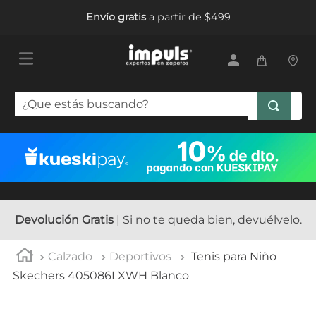
Envío gratis
a partir de $499
¿Que estás buscando?
TÉRMINOS MÁS BUSCADOS
1
.
tenis mujer
2
.
sandalias mujer
3
.
tenis hombre
Devolución Gratis
| Si no te queda bien, devuélvelo.
4
.
botas mujer
Calzado
Deportivos
Tenis para Niño
5
.
tenis
Skechers 405086LXWH Blanco