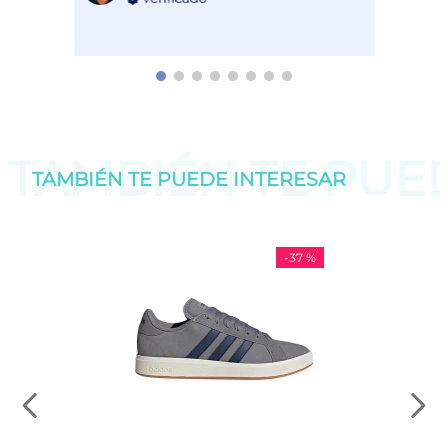
TAMBIÉN TE PU
TAMBIÉN TE PUEDE
INTERESAR
-
37 %