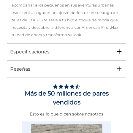
acompañar a los pequeños en sus aventuras urbanas,
estos tenis aseguran un ajuste perfecto con su rango de
tallas de 18 a 21.5 M. Dale a tu hijo el toque de moda que
necesita y descubre la diferencia conAmerican Fire. ¡Haz
tu pedido ahora y transforma su look!
Especificaciones
Reseñas
Tipo
TENIS
Ocasión
Urbano
Más de 50 millones de pares
Género
Niño
vendidos
Altura Tacón
DE 0 A 4 cms
Esto es lo que dicen sobre nosotros
Calce
NORMAL
Color
BEIGE