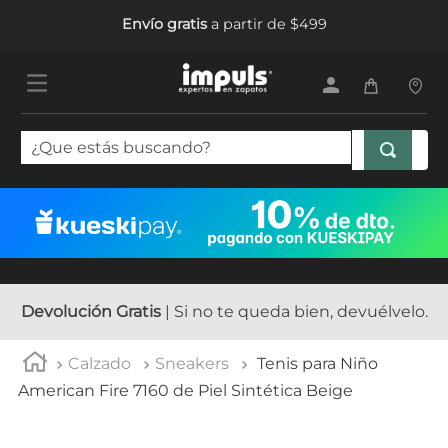
Envío gratis
a partir de $499
¿Que estás buscando?
TÉRMINOS MÁS BUSCADOS
1
.
tenis mujer
2
.
sandalias mujer
3
.
tenis hombre
Devolución Gratis
| Si no te queda bien, devuélvelo.
4
.
botas mujer
Calzado
Sneakers
Tenis para Niño
5
.
tenis niña
American Fire 7160 de Piel Sintética Beige