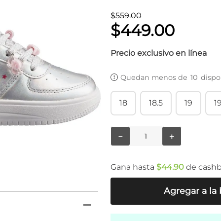
$
559
.
00
$
449
.
00
Precio exclusivo en línea
Quedan menos de
10
dispo
18
18.5
19
19
－
＋
Gana hasta
$
44
.
90
de cash
Agregar a la 