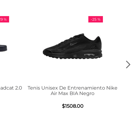
-
25 %
-
36 %
is Unisex De Entrenamiento Nike
Tenis Adidas VL
Air Max BIA Negro
$
984
.
0
$
1508
.
00