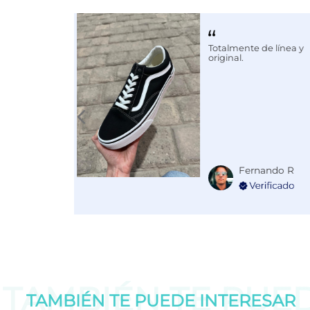
Color
PLATA
Totalmente de línea y
Disciplina
COMBATE
original.
Fernando R
TAMBIÉN TE PUE
TAMBIÉN TE PUEDE
INTERESAR