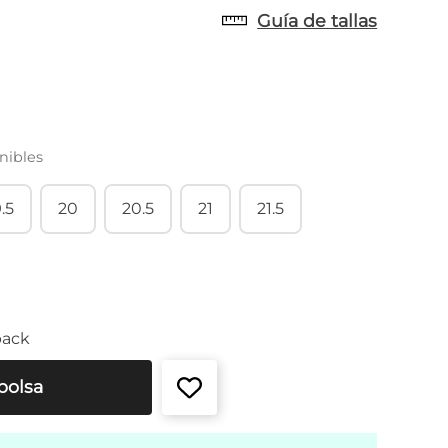
Guía de tallas
nibles
.5
20
20.5
21
21.5
back
bolsa