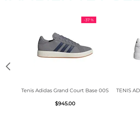
-
37 %
Adidas Grand Court Base 00S
TENIS ADIDAS GRAND C
2.0
$
945
.
00
$
1239
.
00