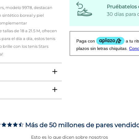
Pruébatelos 
ars, modelo 9978, destacan
30 días para
sintético boreal y piel
a complementar
allas de 18 a 21.5 M, ofrecen
ara el día a día, estos tenis
rille con los tenis Stars
a!
Más de 50 millones de pares vendid
ms
Esto es lo que dicen sobre nosotros