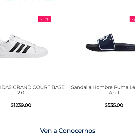
-
11 %
-
29 %
OURT BASE
Sandalia Hombre Puma Leadcat 2.0
Ten
Azul
$
535
.
00
Ven a Conocernos