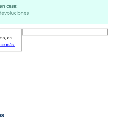
en casa:
 devoluciones
os