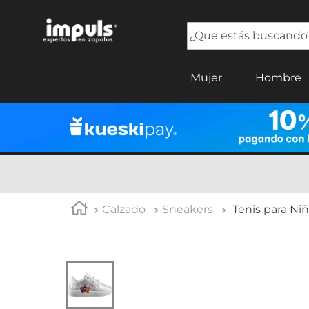
¿Que estás buscando?
TÉRMINOS MÁS BUSCADOS
Mujer
Hombre
1
.
tenis mujer
2
.
sandalias mujer
3
.
tenis hombre
4
.
botas mujer
5
.
tenis niña
Calzado
Sneakers
Tenis para Niñ