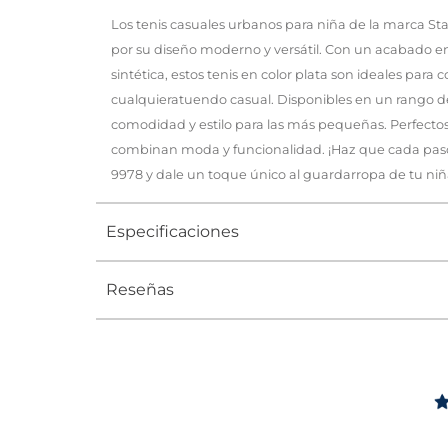
Los tenis casuales urbanos para niña de la marca St
por su diseño moderno y versátil. Con un acabado en 
sintética, estos tenis en color plata son ideales par
cualquieratuendo casual. Disponibles en un rango de t
comodidad y estilo para las más pequeñas. Perfectos p
combinan moda y funcionalidad. ¡Haz que cada paso b
9978 y dale un toque único al guardarropa de tu niñ
Especificaciones
Reseñas
Tipo
TENIS
Ocasión
Urbano
Género
Niña
Altura Tacón
DE 0 A 4 c
Calce
NORMAL