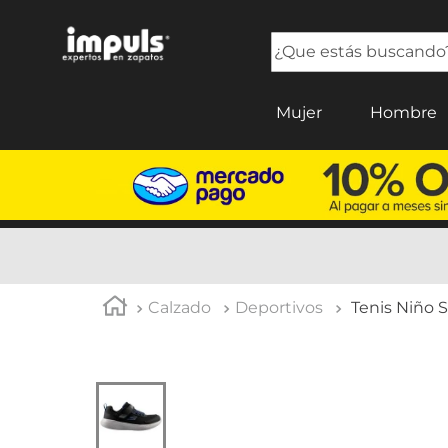
¿Que estás buscando?
TÉRMINOS MÁS BUSCADOS
Mujer
Hombre
1
.
sandalias mujer
2
.
tenis mujer
3
.
tenis hombre
4
.
botas mujer
5
.
tenis
Calzado
Deportivos
Tenis Niño