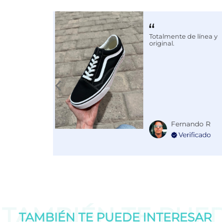
Calce
NORMAL
Color
NEGRO
Totalmente de línea y
Disciplina
ENTRENA
original.
Fernando R
TAMBIÉN TE PUE
TAMBIÉN TE PUEDE
INTERESAR