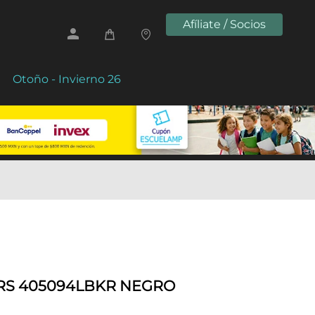
Afíliate / Socios
Otoño - Invierno 26
RS 405094LBKR NEGRO