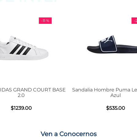
-
29 %
Sandalia Hombre Puma Leadcat 2.0
Tenis Unisex D
Azul
Air M
$
535
.
00
$
Ven a Conocernos