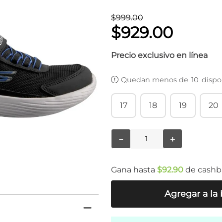
$
999
.
00
$
929
.
00
Precio exclusivo en línea
Quedan menos de
10
dispo
17
18
19
20
－
＋
Gana hasta
$
92
.
90
de cashb
Agregar a la 