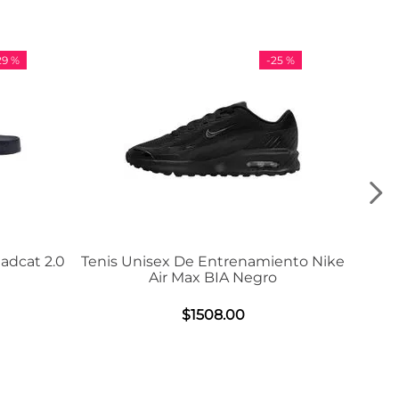
-
25 %
-
36 %
e Entrenamiento Nike
Tenis Adidas VL Court 3.0
ax BIA Negro
$
984
.
00
1508
.
00