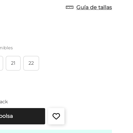
Guía de tallas
nibles
21
22
ack
bolsa