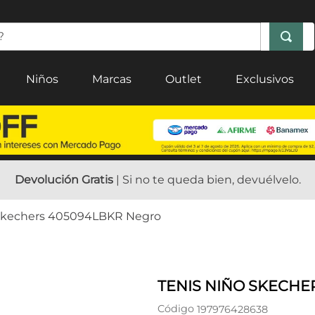
Niños
Marcas
Outlet
Exclusivos
Devolución Gratis
| Si no te queda bien, devuélvelo.
 Skechers 405094LBKR Negro
TENIS NIÑO SKECHE
Código
197976428638