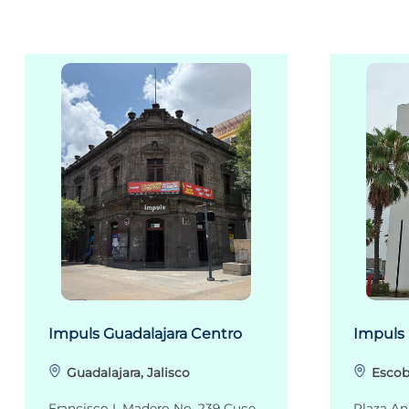
Impuls Guadalajara Centro
Impuls
Guadalajara, Jalisco
Escob
Francisco I. Madero No. 239 Cuce
Plaza An