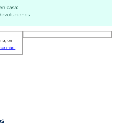
en casa:
 devoluciones
os