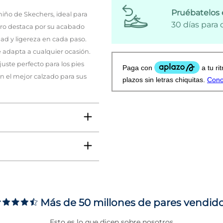
Pruébatelos 
iño de Skechers, ideal para
30 días para
gro destaca por su acabado
ad y ligereza en cada paso.
se adapta a cualquier ocasión.
juste perfecto para los pies
n el mejor calzado para sus
VO
Más de 50 millones de pares vendid
ms
Esto es lo que dicen sobre nosotros