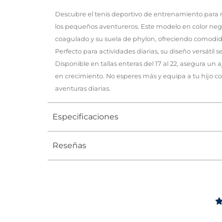
Descubre el tenis deportivo de entrenamiento para n
los pequeños aventureros. Este modelo en color ne
coagulado y su suela de phylon, ofreciendo comodid
Perfecto para actividades diarias, su diseño versátil 
Disponible en tallas enteras del 17 al 22, asegura un a
en crecimiento. No esperes más y equipa a tu hijo co
aventuras diarias.
Especificaciones
Reseñas
Tipo
TENIS
Ocasión
DEPORTI
Género
Niño
Altura Tacón
DE 0 A 4 c