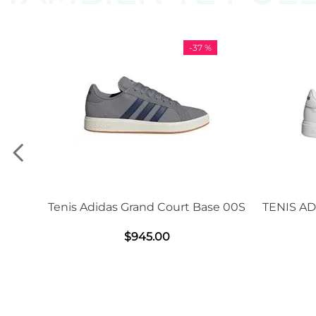
-
37 %
-
11 %
d Court Base 00S
TENIS ADIDAS GRAND COURT BASE
2.0
.
00
$
1239
.
00