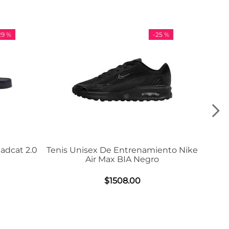
-
25 %
-
36 %
Tenis Unisex De Entrenamiento Nike
Tenis Adidas
Air Max BIA Negro
$
9
$
1508
.
00