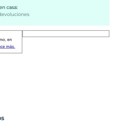
en casa:
 devoluciones
os