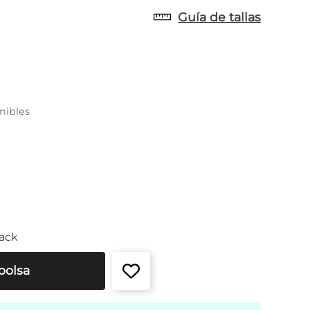
Guía de tallas
nibles
ack
bolsa