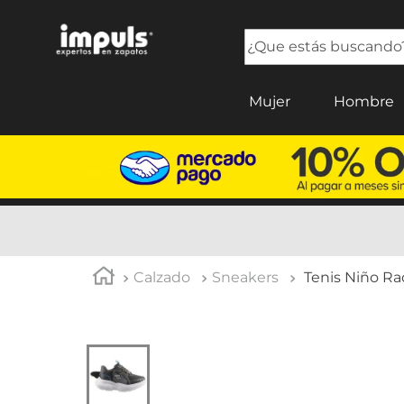
¿Que estás buscando?
TÉRMINOS MÁS BUSCADOS
Mujer
Hombre
1
.
sandalias mujer
2
.
tenis mujer
3
.
tenis hombre
4
.
botas mujer
5
.
tenis
Calzado
Sneakers
Tenis Niño Ra