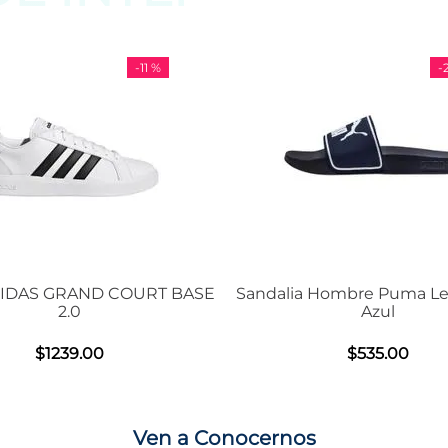
-
11 %
-
29 %
D COURT BASE
Sandalia Hombre Puma Leadcat 2.0
Azul
0
$
535
.
00
Ven a Conocernos