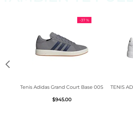
-
37 %
is Adidas Grand Court Base 00S
TENIS ADIDAS GRAN
2.0
$
945
.
00
$
1239
.
0