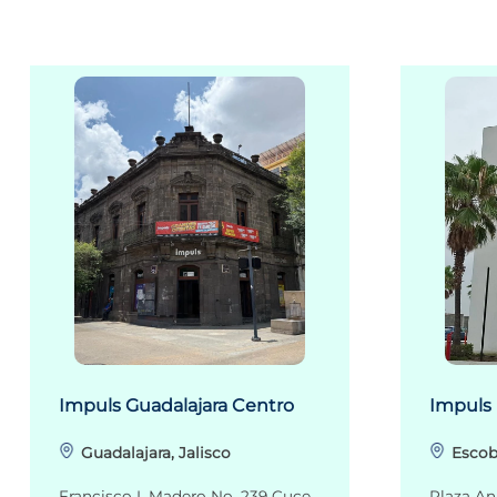
Impuls Guadalajara Centro
Impuls
Guadalajara, Jalisco
Escob
Francisco I. Madero No. 239 Cuce
Plaza An