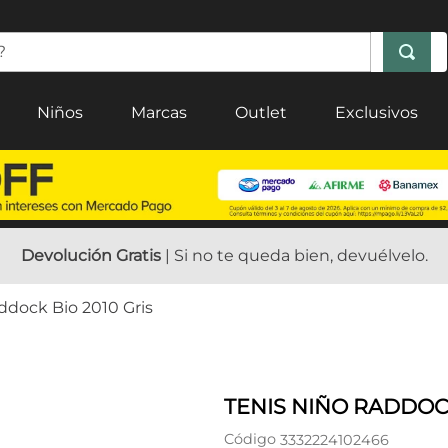
Niños
Marcas
Outlet
Exclusivos
Devolución Gratis
| Si no te queda bien, devuélvelo.
ddock Bio 2010 Gris
TENIS NIÑO RADDOCK
Código
3332224102466