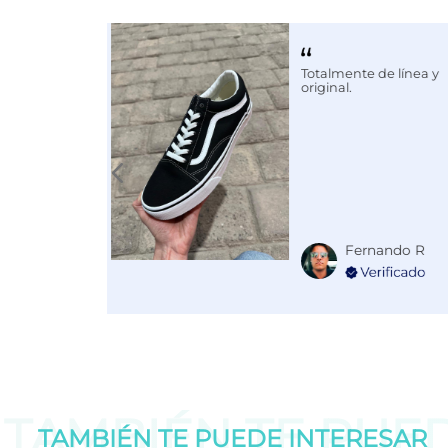
Calce
NORMAL
Color
GRIS
Totalmente de línea y
original.
Fernando R
TAMBIÉN TE PUE
TAMBIÉN TE PUEDE
INTERESAR