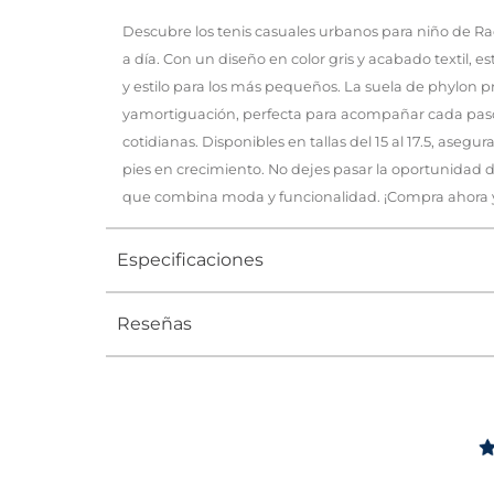
Descubre los tenis casuales urbanos para niño de Rad
a día. Con un diseño en color gris y acabado textil, 
y estilo para los más pequeños. La suela de phylon p
yamortiguación, perfecta para acompañar cada paso
cotidianas. Disponibles en tallas del 15 al 17.5, asegu
pies en crecimiento. No dejes pasar la oportunidad de
que combina moda y funcionalidad. ¡Compra ahora y 
Especificaciones
Reseñas
Tipo
TENIS
Ocasión
Urbano
Género
Niño
Altura Tacón
DE 0 A 4 c