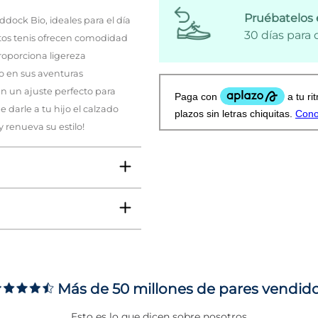
Pruébatelos 
dock Bio, ideales para el día
30 días para
estos tenis ofrecen comodidad
roporciona ligereza
 en sus aventuras
ran un ajuste perfecto para
 darle a tu hijo el calzado
renueva su estilo!
Más de 50 millones de pares vendid
ms
Esto es lo que dicen sobre nosotros