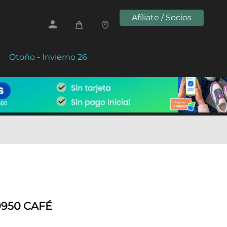
Afíliate / Socios
Otoño - Invierno 26
0950 CAFÉ