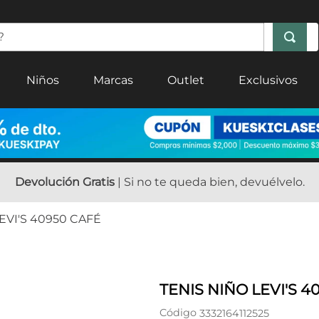
Niños
Marcas
Outlet
Exclusivos
Devolución Gratis
| Si no te queda bien, devuélvelo.
EVI'S 40950 CAFÉ
TENIS NIÑO LEVI'S 4
Código
3332164112525