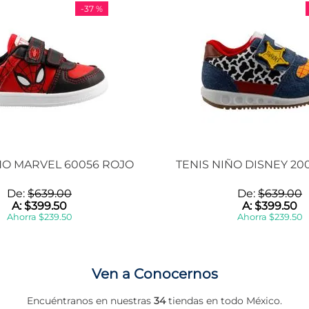
-
37 %
ÑO MARVEL 60056 ROJO
TENIS NIÑO DISNEY 20
De:
$
639
.
00
De:
$
639
.
00
A:
$
399
.
50
A:
$
399
.
50
Ahorra
$
239
.
50
Ahorra
$
239
.
50
Ven a Conocernos
Encuéntranos en nuestras
34
tiendas en todo México.