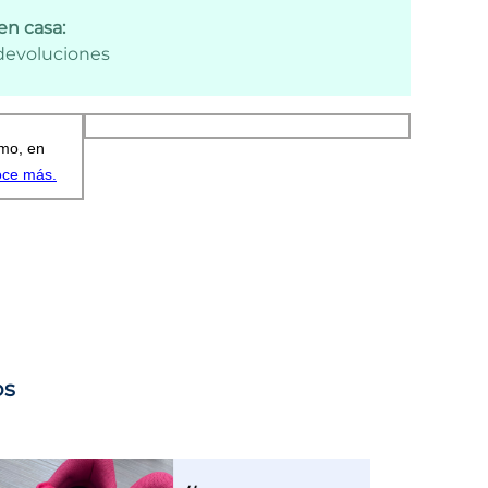
en casa:
 devoluciones
os