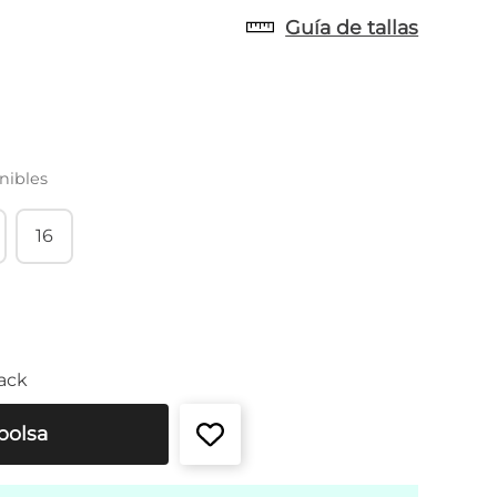
Guía de tallas
nibles
16
ack
bolsa