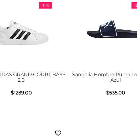
-
11 %
-
DIDAS GRAND COURT BASE
Sandalia Hombre Puma Le
2.0
Azul
$
1239
.
00
$
535
.
00