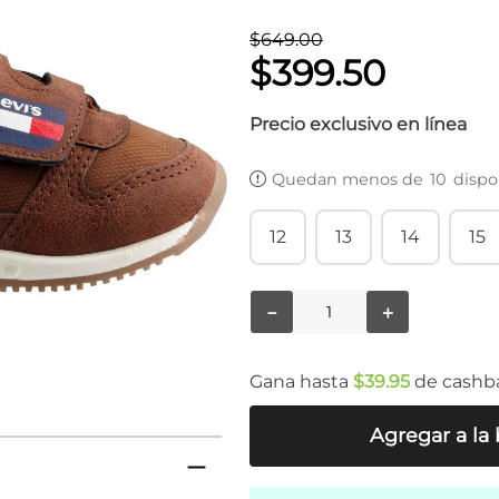
$
649
.
00
$
399
.
50
Precio exclusivo en línea
Quedan menos de
10
dispo
12
13
14
15
－
＋
Gana hasta
$
39
.
95
de cashb
Agregar a la 