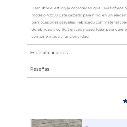
Descubre el estilo y la comodidad que Levi's ofrece 
modelo 40950. Este calzado para niño, en un elegant
para ocasiones casuales. Fabricado con material coa
durabilidad y confort en cada paso. Ideal para qui
combine moda y funcionalidad.
Especificaciones
Reseñas
Tipo
TENIS
Ocasión
Casual
Género
Niño
Altura Tacón
DE 0 A 4 c
Calce
NORMAL
Color
CAFE