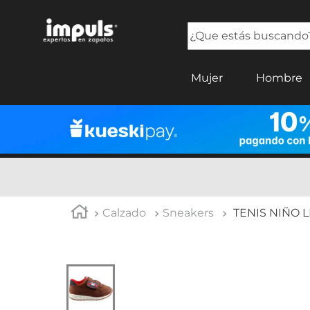
¿Que estás buscando?
TÉRMINOS MÁS BUSCADOS
Mujer
Hombre
1
.
tenis mujer
2
.
sandalias mujer
3
.
tenis hombre
4
.
botas mujer
5
.
tenis
Calzado
Sneakers
TENIS NIÑO L