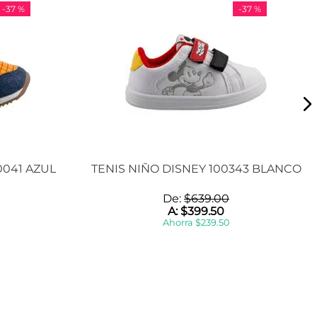
-
37 %
-
37 %
0041 AZUL
TENIS NIÑO DISNEY 100343 BLANCO
De:
$
639
.
00
A:
$
399
.
50
Ahorra
$
239
.
50