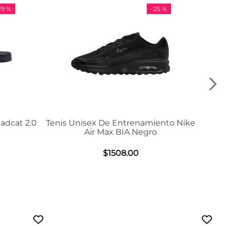
29 %
-
25 %
adcat 2.0
Tenis Unisex De Entrenamiento Nike
Air Max BIA Negro
$
1508
.
00