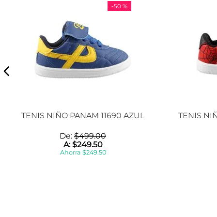
-
50 %
TENIS NIÑO PANAM 11690 AZUL
TENIS NI
De:
$
499
.
00
A:
$
249
.
50
Ahorra
$
249
.
50