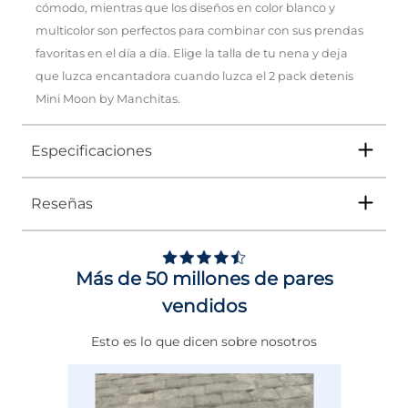
cómodo, mientras que los diseños en color blanco y
multicolor son perfectos para combinar con sus prendas
favoritas en el día a día. Elige la talla de tu nena y deja
que luzca encantadora cuando luzca el 2 pack detenis
Mini Moon by Manchitas.
Especificaciones
Reseñas
Tipo
TENIS
Ocasión
Casual
Más de 50 millones de pares
Género
Niña
vendidos
Altura Tacón
DE 0 A 4 cms
Esto es lo que dicen sobre nosotros
Calce
NORMAL
Color
BLANCO