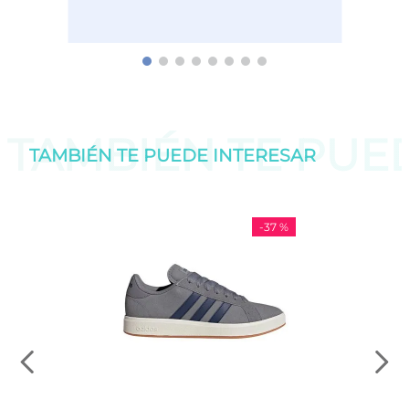
TAMBIÉN TE PU
TAMBIÉN TE PUEDE
INTERESAR
-
37 %