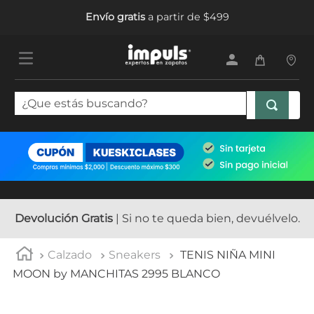
Envío gratis
a partir de $499
¿Que estás buscando?
TÉRMINOS MÁS BUSCADOS
1
.
tenis mujer
2
.
sandalias mujer
3
.
tenis hombre
Devolución Gratis
| Si no te queda bien, devuélvelo.
4
.
botas mujer
Calzado
Sneakers
TENIS NIÑA MINI
5
.
tenis
MOON by MANCHITAS 2995 BLANCO