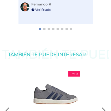
Fernando R
TAMBIÉN TE PU
TAMBIÉN TE PUEDE
INTERESAR
-
37 %