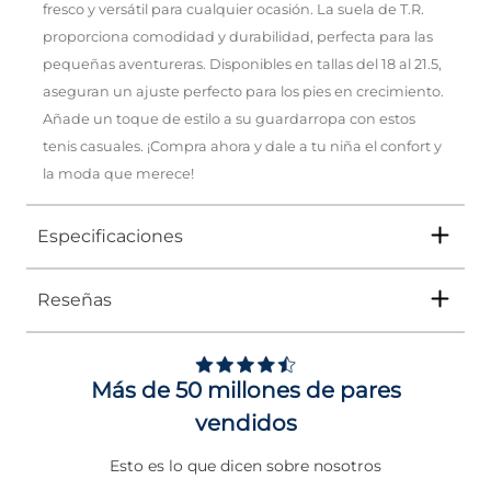
fresco y versátil para cualquier ocasión. La suela de T.R.
proporciona comodidad y durabilidad, perfecta para las
pequeñas aventureras. Disponibles en tallas del 18 al 21.5,
aseguran un ajuste perfecto para los pies en crecimiento.
Añade un toque de estilo a su guardarropa con estos
tenis casuales. ¡Compra ahora y dale a tu niña el confort y
la moda que merece!
Especificaciones
Reseñas
Tipo
TENIS
Ocasión
Urbano
Más de 50 millones de pares
Género
Niña
vendidos
Altura Tacón
DE 0 A 4 cms
Esto es lo que dicen sobre nosotros
Calce
NORMAL