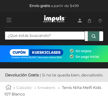
Envío gratis
a partir de $499
¿Que estás buscando?
TÉRMINOS MÁS BUSCADOS
1
.
tenis mujer
2
.
sandalias mujer
3
.
tenis hombre
Devolución Gratis
| Si no te queda bien, devuélvelo.
4
.
botas mujer
Calzado
Sneakers
Tenis Niña Melfi Kids
5
.
tenis
107 Blanco