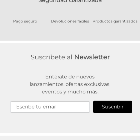
Seguridad Garantizada
Pago seguro
Devoluciones fáciles
Productos garantizados
A
Suscríbete al
Newsletter
Entérate de nuevos
lanzamientos, ofertas exclusivas,
eventos y mucho más.
Suscribir