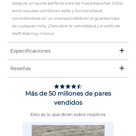
asegura un ajuste perfecto para las más pequeñas. Estos
tenis casuales combinan estilo y funcionalidad,
convirtiéndose en un imprescindible en el guardarropa
de cualquier niña. ¡Descubre la comodidad y el estilo de
Melfi Kids hoy mismo!
Especificaciones
Reseñas
Tipo
TENIS
Ocasión
Urbano
Más de 50 millones de pares
Género
Niña
vendidos
Altura Tacón
DE 0 A 4 cms
Esto es lo que dicen sobre nosotros
Calce
NORMAL
Color
BLANCO