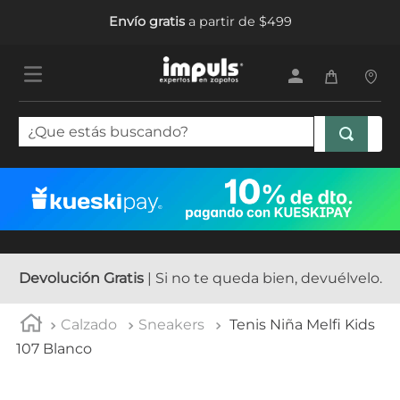
Envío gratis
a partir de $499
¿Que estás buscando?
TÉRMINOS MÁS BUSCADOS
1
.
tenis mujer
2
.
sandalias mujer
3
.
tenis hombre
Devolución Gratis
| Si no te queda bien, devuélvelo.
4
.
botas mujer
Calzado
Sneakers
Tenis Niña Melfi Kids
5
.
tenis
107 Blanco