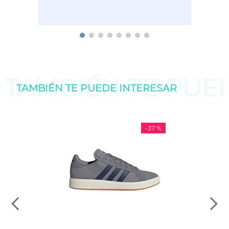
TAMBIÉN TE PU
TAMBIÉN TE PUEDE
INTERESAR
-
37 %