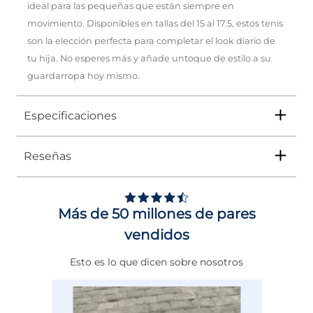
ideal para las pequeñas que están siempre en
movimiento. Disponibles en tallas del 15 al 17.5, estos tenis
son la elección perfecta para completar el look diario de
tu hija. No esperes más y añade untoque de estilo a su
guardarropa hoy mismo.
Especificaciones
Reseñas
Tipo
TENIS
Ocasión
Urbano
Más de 50 millones de pares
Género
Niña
vendidos
Altura Tacón
DE 0 A 4 cms
Esto es lo que dicen sobre nosotros
Calce
NORMAL
Color
BEIGE