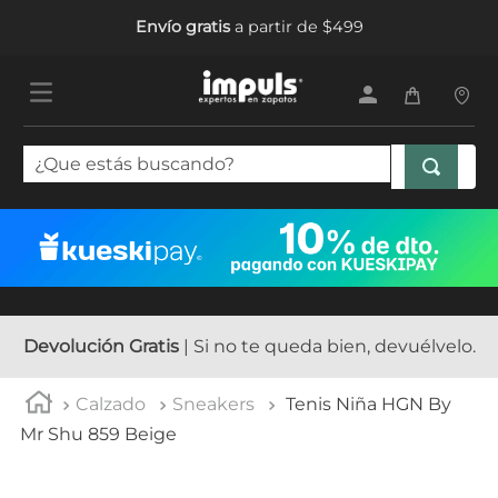
Envío gratis
a partir de $499
¿Que estás buscando?
TÉRMINOS MÁS BUSCADOS
1
.
tenis mujer
2
.
sandalias mujer
3
.
tenis hombre
Devolución Gratis
| Si no te queda bien, devuélvelo.
4
.
botas mujer
Calzado
Sneakers
Tenis Niña HGN By
5
.
tenis niña
Mr Shu 859 Beige