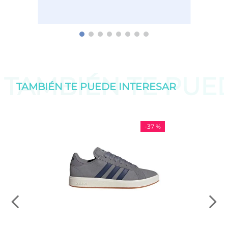
TAMBIÉN TE PU
TAMBIÉN TE PUEDE
INTERESAR
-
37 %