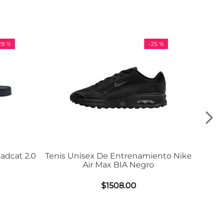
-
25 %
-
36 %
is Unisex De Entrenamiento Nike
Tenis Adidas VL
Air Max BIA Negro
$
984
.
0
$
1508
.
00