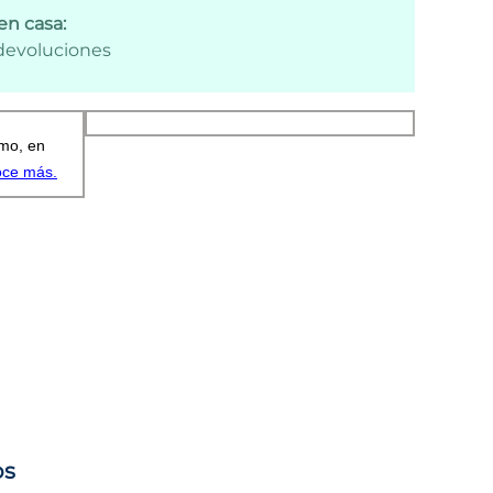
en casa:
 devoluciones
os