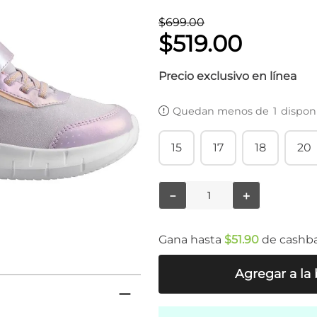
$
699
.
00
$
519
.
00
Precio exclusivo en línea
Quedan menos de
1
dispon
15
17
18
20
－
＋
Gana hasta
$
51
.
90
de cashb
Agregar a la 