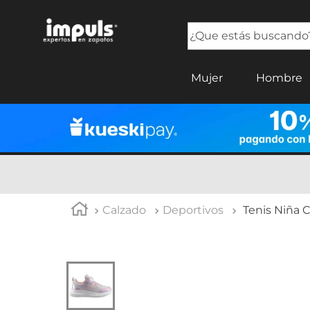
¿Que estás buscando?
TÉRMINOS MÁS BUSCADOS
Mujer
Hombre
1
.
tenis mujer
2
.
sandalias mujer
3
.
tenis hombre
4
.
botas mujer
5
.
tenis niña
Calzado
Deportivos
Tenis Niña 