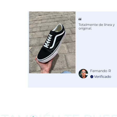
Calce
NORMAL
Color
MORADO
Totalmente de línea y
Disciplina
ENTRENA
original.
Fernando R