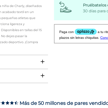
Pruébatelos 
a niña de Charly, diseñados
30 días para
n acabado textil en un
las pequeñas atletas que
ciona ligereza y
Disponibles en tallas del 15
. No dejes pasar la
lzado deportivo. ¡Compra
VO
Más de 50 millones de pares vendid
ms