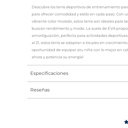
Descubre los tenis deportivos de entrenamiento par
para ofrecer comodidad y estilo en cada paso. Con u
vibrante color morado, estos tenis son ideales para 
buscan rendimiento y moda. La suela de EVA propor
amortiguación, perfecta para actividades deportivas. 
al 21, estos tenis se adaptan a los pies en crecimiento
oportunidad de equipar atu niña con lo mejor en ca
ahora y potencia su energía!
Especificaciones
Reseñas
Tipo
TENIS
Ocasión
DEPORTI
Género
Niña
Altura Tacón
DE 0 A 4 c