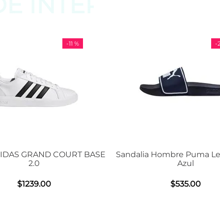
DE
INTERESAR
-
11 %
-
29 %
OURT BASE
Sandalia Hombre Puma Leadcat 2.0
Ten
Azul
$
535
.
00