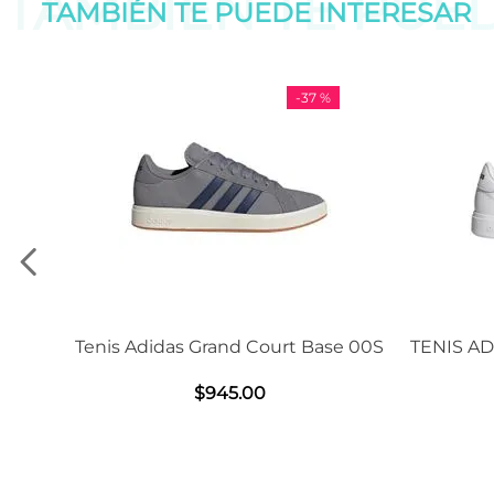
TAMBIÉN TE PUE
TAMBIÉN TE PUEDE
INTERESAR
-
37 %
Adidas Grand Court Base 00S
TENIS ADIDAS GRAND C
2.0
$
945
.
00
$
1239
.
00