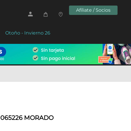
Afíliate / Socios
Otoño - Invierno 26
 1065226 MORADO