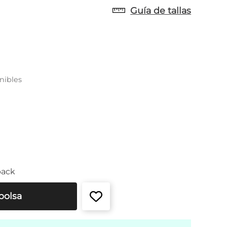
Guía de tallas
nibles
back
bolsa