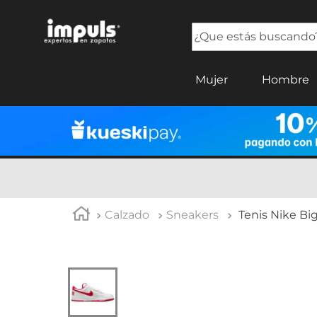
¿Que estás buscando?
TÉRMINOS MÁS BUSCADOS
Mujer
Hombre
1
.
tenis mujer
2
.
sandalias mujer
3
.
tenis hombre
4
.
botas mujer
5
.
tenis
Calzado
Sneakers
Tenis Nike Bi