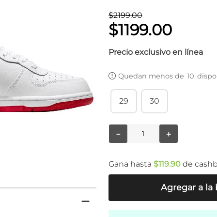
$
2199
.
00
$
1199
.
00
Precio exclusivo en línea
Quedan menos de
10
dispo
29
30
－
＋
Gana hasta
$
119
.
90
de cash
Agregar a la 