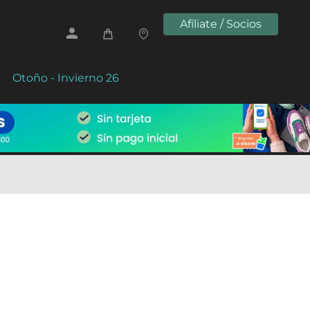
Afíliate / Socios
Otoño - Invierno 26