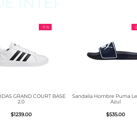
DE
INTERESAR
-
11 %
-
29 %
D COURT BASE
Sandalia Hombre Puma Leadcat 2.0
Azul
0
$
535
.
00