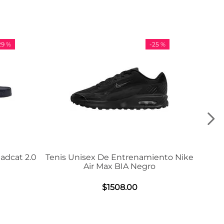
-
25 %
-
36 %
Tenis Unisex De Entrenamiento Nike
Tenis Adidas
Air Max BIA Negro
$
9
$
1508
.
00