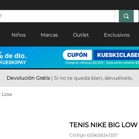
Niños
Marcas
Outlet
Exclusivos
Devolución Gratis
| Si no te queda bien, devuélvelo.
g Low
TENIS NIKE BIG LOW
Código
659658341357