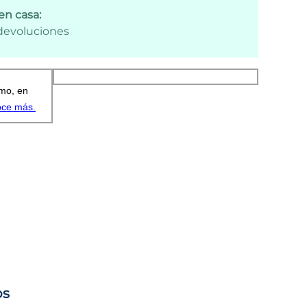
en casa:
 devoluciones
os