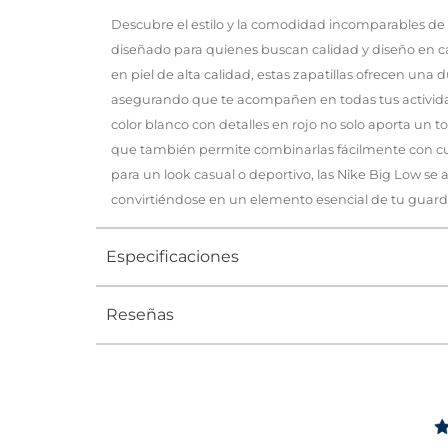
Descubre el estilo y la comodidad incomparables de 
diseñado para quienes buscan calidad y diseño en 
en piel de alta calidad, estas zapatillas ofrecen una 
asegurando que te acompañen en todas tus actividad
color blanco con detalles en rojo no solo aporta un 
que también permite combinarlas fácilmente con cu
para un look casual o deportivo, las Nike Big Low se a
convirtiéndose en un elemento esencial de tu guard
Especificaciones
Reseñas
Tipo
TENIS
Ocasión
Urbano
Género
Hombre
Altura Tacón
DE 0 A 4 c