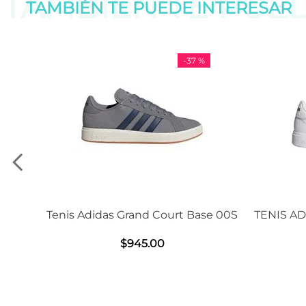
TAMBIÉN TE PUE
TAMBIÉN TE PUEDE
INTERESAR
-
37 %
is Adidas Grand Court Base 00S
TENIS ADIDAS GRAN
2.0
$
945
.
00
$
1239
.
0