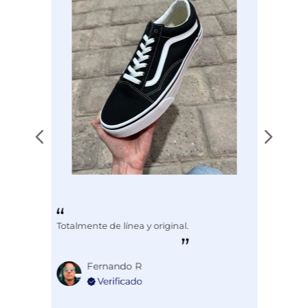
3
estrellas
0
2
estrellas
0
1
1
estrella
1
Ordenar las opiniones
Totalmente de línea y original.
Fernando R