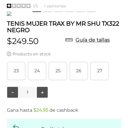
1
/
5
-
1
opiniones
TENIS MUJER TRAX BY MR SHU TX322
NEGRO
$
249
.
50
Guía de tallas
Producto en stock
23
24
25
26
27
－
＋
Gana hasta
$
24
.
95
de cashback