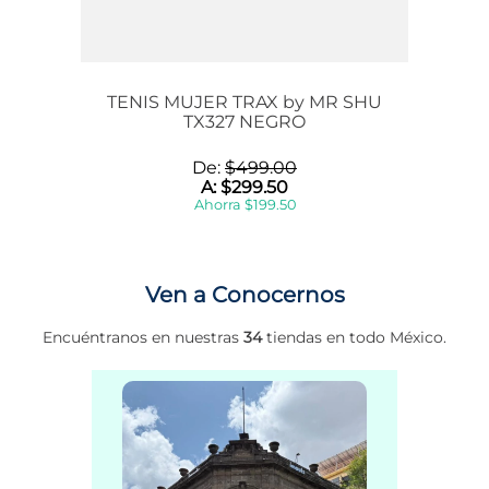
TENIS MUJER TRAX by MR SHU
TX327 NEGRO
De:
$
499
.
00
A:
$
299
.
50
Ahorra
$
199
.
50
Ven a Conocernos
Encuéntranos en nuestras
34
tiendas en todo México.