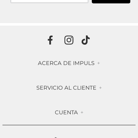
ACERCA DE IMPULS
+
Historia
SERVICIO AL CLIENTE
+
Misión & Visión
Términos & Condiciones
Contáctanos
CUENTA
+
Preguntas frecuentes
Compra Segura
Mi Cuenta
Política de Devolución