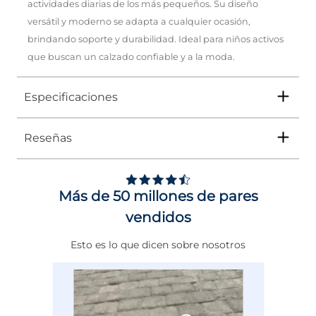
actividades diarias de los más pequeños. Su diseño
versátil y moderno se adapta a cualquier ocasión,
brindando soporte y durabilidad. Ideal para niños activos
que buscan un calzado confiable y a la moda.
Especificaciones
Reseñas
Tipo
TENIS
1
Ocasión
DEPORTIVO
/
5
Opinión verificada
Más de 50 millones de pares
Género
Mujer
Sólo me lo puse dos vec
vendidos
y ya 1 de las almohadilla
Altura Tacón
DE 0 A 4 cms
esta desgastada y 
Basado en
1
opiniones
Esto es lo que dicen sobre nosotros
maltratando el pie
Calce
NORMAL
sometidas a control
Opinión del
30/6/2026
, tra
Ver todas las reseñas de este sitio
Color
NEGRO
experiencia del
18/6/2026
po
Iliana Maria C.
5
estrellas
0
Disciplina
ENTRENAMIENTO
Útil
(0)
Informe
4
estrellas
0