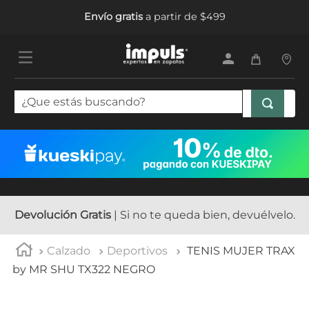
Envío gratis
a partir de $499
¿Que estás buscando?
TÉRMINOS MÁS BUSCADOS
1
.
tenis mujer
2
.
sandalias mujer
3
.
tenis hombre
Devolución Gratis
| Si no te queda bien, devuélvelo.
4
.
botas mujer
Calzado
Deportivos
TENIS MUJER TRAX
5
.
tenis niña
by MR SHU TX322 NEGRO