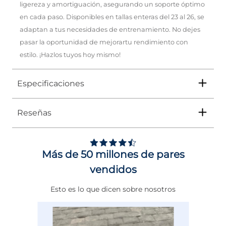
ligereza y amortiguación, asegurando un soporte óptimo
en cada paso. Disponibles en tallas enteras del 23 al 26, se
adaptan a tus necesidades de entrenamiento. No dejes
pasar la oportunidad de mejorartu rendimiento con
estilo. ¡Hazlos tuyos hoy mismo!
Especificaciones
Reseñas
Tipo
TENIS
Ocasión
DEPORTIVO
Más de 50 millones de pares
Género
Mujer
vendidos
Altura Tacón
DE 0 A 4 cms
Esto es lo que dicen sobre nosotros
Calce
NORMAL
Color
NEGRO