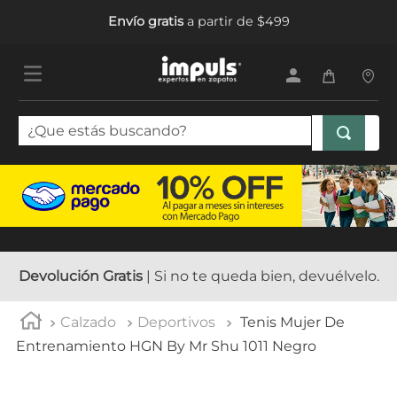
Envío gratis
a partir de $499
¿Que estás buscando?
TÉRMINOS MÁS BUSCADOS
1
.
sandalias mujer
2
.
tenis mujer
3
.
tenis hombre
Devolución Gratis
| Si no te queda bien, devuélvelo.
4
.
botas mujer
Calzado
Deportivos
Tenis Mujer De
5
.
tenis
Entrenamiento HGN By Mr Shu 1011 Negro