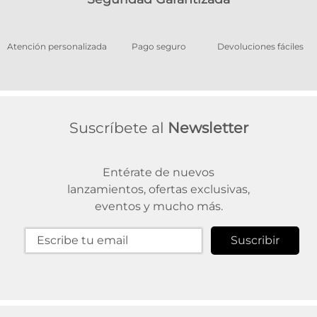
os
Atención personalizada
Pago seguro
Devoluciones fáciles
Suscríbete al
Newsletter
Entérate de nuevos
lanzamientos, ofertas exclusivas,
eventos y mucho más.
Suscribir