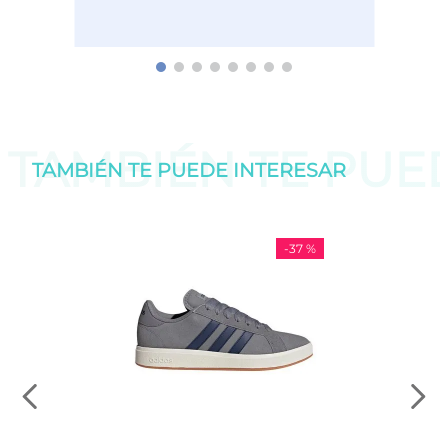
TAMBIÉN TE PU
TAMBIÉN TE PUEDE
INTERESAR
-
37 %