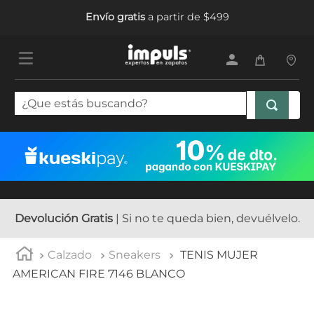
Envío gratis
a partir de $499
¿Que estás buscando?
TÉRMINOS MÁS BUSCADOS
1
.
tenis mujer
2
.
sandalias mujer
3
.
tenis hombre
Devolución Gratis
| Si no te queda bien, devuélvelo.
4
.
botas mujer
Calzado
Sneakers
TENIS MUJER
5
.
tenis
AMERICAN FIRE 7146 BLANCO