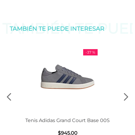
TAMBIÉN TE PU
TAMBIÉN TE PUEDE
INTERESAR
-
37 %
Tenis Adidas Grand Court Base 00S
$
945
.
00