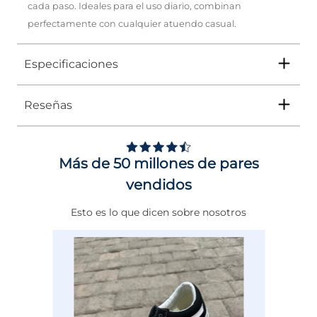
cada paso. Ideales para el uso diario, combinan
perfectamente con cualquier atuendo casual.
Especificaciones
Reseñas
Tipo
TENIS
Ocasión
Casual
Más de 50 millones de pares
Género
Mujer
vendidos
Altura Tacón
DE 0 A 4 cms
Esto es lo que dicen sobre nosotros
Calce
NORMAL
Color
BLANCO