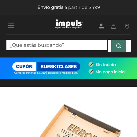
Envío gratis
a partir de $499
¿Que estás buscando?
TÉRMINOS MÁS BUSCADOS
1
.
tenis mujer
2
.
sandalias mujer
3
.
tenis hombre
4
.
botas mujer
5
.
tenis niña