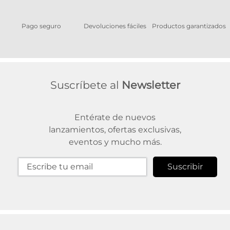
Pago seguro
Devoluciones fáciles
Productos garantizados
A
Suscríbete al
Newsletter
Entérate de nuevos
lanzamientos, ofertas exclusivas,
eventos y mucho más.
Suscribir