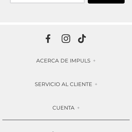
ACERCA DE IMPULS
+
Historia
SERVICIO AL CLIENTE
+
Misión & Visión
Términos & Condiciones
Contáctanos
CUENTA
+
Preguntas frecuentes
Compra Segura
Mi Cuenta
Política de Devolución