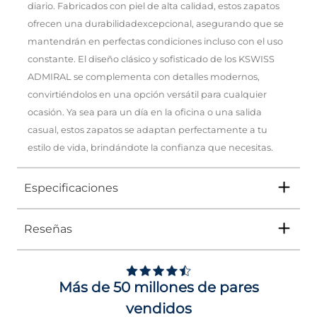
diario. Fabricados con piel de alta calidad, estos zapatos
ofrecen una durabilidadexcepcional, asegurando que se
mantendrán en perfectas condiciones incluso con el uso
constante. El diseño clásico y sofisticado de los KSWISS
ADMIRAL se complementa con detalles modernos,
convirtiéndolos en una opción versátil para cualquier
ocasión. Ya sea para un día en la oficina o una salida
casual, estos zapatos se adaptan perfectamente a tu
estilo de vida, brindándote la confianza que necesitas.
Especificaciones
Reseñas
Tipo
TENIS
Ocasión
Urbano
Más de 50 millones de pares
Género
Hombre
vendidos
Altura Tacón
DE 0 A 4 cms