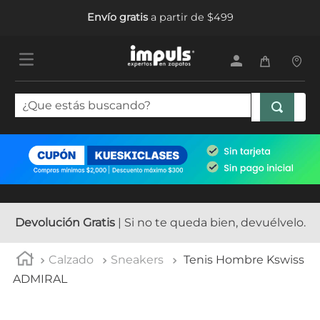
Envío gratis
a partir de $499
¿Que estás buscando?
TÉRMINOS MÁS BUSCADOS
1
.
tenis mujer
2
.
sandalias mujer
3
.
tenis hombre
Devolución Gratis
| Si no te queda bien, devuélvelo.
4
.
botas mujer
Calzado
Sneakers
Tenis Hombre Kswiss
5
.
tenis niña
ADMIRAL