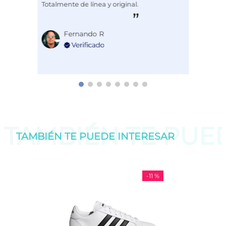
Totalmente de línea y original.
Fernando R
TAMBIÉN TE PU
TAMBIÉN TE PUEDE
INTERESAR
-
11 %