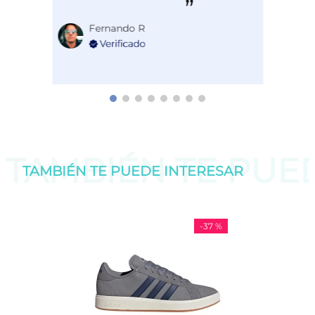
Fernando R
TAMBIÉN TE PU
TAMBIÉN TE PUEDE
INTERESAR
-
37 %