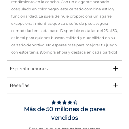
rendimiento en la cancha. Con un elegante acabado
coagulado en color negro, este calzado combina estilo y
funcionalidad. La suela de hule proporciona un agarre
excepcional, mientras que su diseño de piso asegura
comodidad en cada paso. Disponible en tallas del 25 al 30,
es ideal para quienes buscan calidad y durabilidad en su
calzado deportivo. No esperes más para mejorar tu juego
con estos tenis. ¡Compra ahora y destaca en cada partido!
Especificaciones
Reseñas
Tipo
TENIS
Ocasión
DEPORTIVO
Más de 50 millones de pares
Género
Hombre
vendidos
Altura Tacón
DE 0 A 4 cms
Esto es lo que dicen sobre nosotros