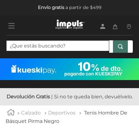
Envío gratis
a partir de $499
¿Que estás buscando?
TÉRMINOS MÁS BUSCADOS
1
.
tenis mujer
2
.
sandalias mujer
3
.
tenis hombre
Devolución Gratis
| Si no te queda bien, devuélvelo.
4
.
botas mujer
Calzado
Deportivos
Tenis Hombre De
5
.
tenis niña
Básquet Pirma Negro