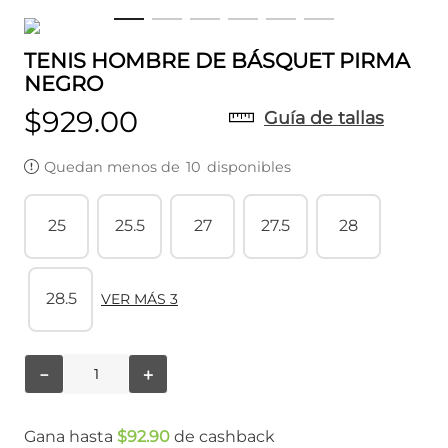
TENIS HOMBRE DE BÁSQUET PIRMA
NEGRO
$
929
.
00
Guía de tallas
Quedan menos de
10
disponibles
25
25.5
27
27.5
28
28.5
VER MÁS 3
－
＋
Gana hasta
$
92
.
90
de cashback