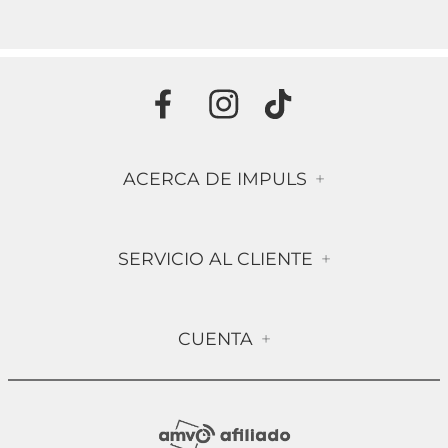
ACERCA DE IMPULS
+
Historia
SERVICIO AL CLIENTE
+
Misión & Visión
Términos & Condiciones
Contáctanos
CUENTA
+
Preguntas frecuentes
Compra Segura
Mi Cuenta
Política de Devolución
Sucursales