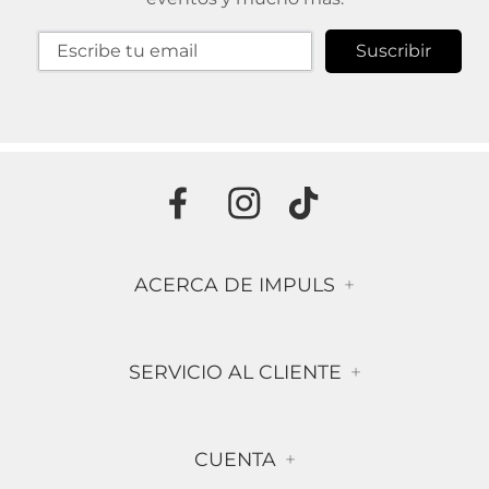
Suscribir
ACERCA DE IMPULS
+
Historia
SERVICIO AL CLIENTE
+
Misión & Visión
Términos & Condiciones
Contáctanos
CUENTA
+