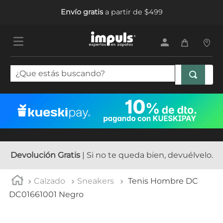
Envío gratis
a partir de $499
¿Que estás buscando?
TÉRMINOS MÁS BUSCADOS
1
.
tenis mujer
2
.
sandalias mujer
3
.
tenis hombre
Devolución Gratis
| Si no te queda bien, devuélvelo.
4
.
botas mujer
Calzado
Sneakers
Tenis Hombre DC
5
.
tenis
DC01661001 Negro