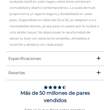
acabado textil en color negro, estos tenis combinan
comodidad y diseño contemporáneo. La suela de hule
proporciona un agarre seguro y durabilidad en cada
paso. Disponibles en tallas del 25 al 30, se adaptan a tus
necesidades diarias, ya sea para un paseo por la ciudad o
una salida casual. No dejes pasar la oportunidad de
elevar tu look con estos tenis versátiles. ¡Añádelos a
tucarrito y destaca con cada paso!
Especificaciones
Reseñas
Tipo
TENIS
Ocasión
Urbano
Más de 50 millones de pares
Género
Hombre
vendidos
Altura Tacón
DE 0 A 4 cms
Esto es lo que dicen sobre nosotros