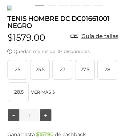
TENIS HOMBRE DC DC01661001
NEGRO
$
1579
.
00
Guía de tallas
Quedan menos de
10
disponibles
25
25.5
27
27.5
28
28.5
VER MÁS 3
－
＋
Gana hasta
$
157
.
90
de cashback