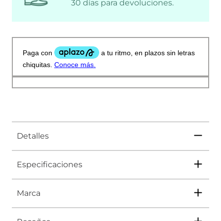
30 días para devoluciones.
Detalles
Especificaciones
Marca
Tipo
TENIS
Ocasión
Casual