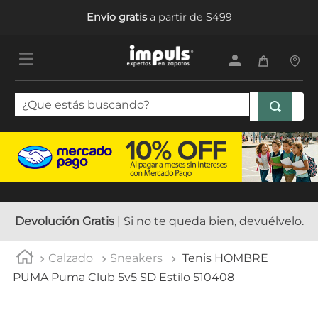
Envío gratis
a partir de $499
¿Que estás buscando?
TÉRMINOS MÁS BUSCADOS
1
.
sandalias mujer
2
.
tenis mujer
3
.
tenis hombre
Devolución Gratis
| Si no te queda bien, devuélvelo.
4
.
botas mujer
Calzado
Sneakers
Tenis HOMBRE
5
.
tenis
PUMA Puma Club 5v5 SD Estilo 510408