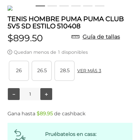
TENIS HOMBRE PUMA PUMA CLUB
5V5 SD ESTILO 510408
$
899
.
50
Guía de tallas
Quedan menos de
1
disponibles
26
26.5
28.5
VER MÁS 3
－
＋
Gana hasta
$
89
.
95
de cashback
Pruébatelos en casa: