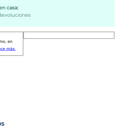
en casa:
 devoluciones
os