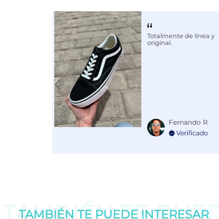
Calce
NORMAL
Color
GRIS
Totalmente de línea y
Disciplina
COMBATE
original.
Fernando R
TAMBIÉN TE PUE
TAMBIÉN TE PUEDE
INTERESAR