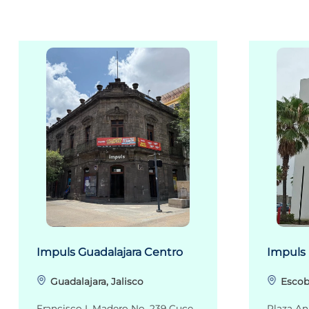
Impuls Guadalajara Centro
Impuls
Guadalajara, Jalisco
Escob
Francisco I. Madero No. 239 Cuce
Plaza An