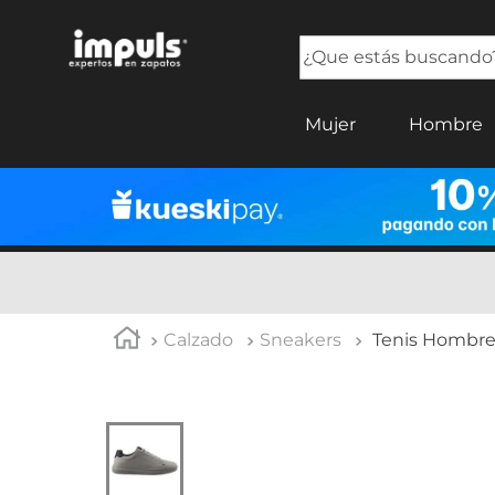
¿Que estás buscando?
TÉRMINOS MÁS BUSCADOS
Mujer
Hombre
1
.
tenis mujer
2
.
sandalias mujer
3
.
tenis hombre
4
.
botas mujer
5
.
tenis
Calzado
Sneakers
Tenis Hombre