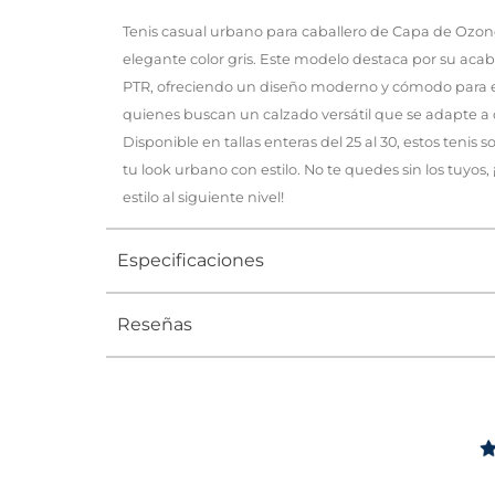
Tenis casual urbano para caballero de Capa de Ozono
elegante color gris. Este modelo destaca por su aca
PTR, ofreciendo un diseño moderno y cómodo para el 
quienes buscan un calzado versátil que se adapte a 
Disponible en tallas enteras del 25 al 30, estos tenis
tu look urbano con estilo. No te quedes sin los tuyos,
estilo al siguiente nivel!
Especificaciones
Reseñas
Tipo
TENIS
Ocasión
Urbano
Género
Hombre
Altura Tacón
DE 0 A 4 c