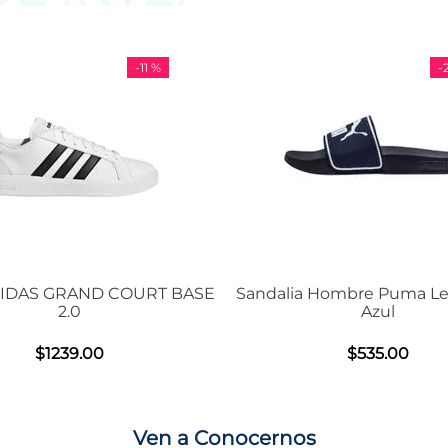
-
11 %
-
29 %
S GRAND COURT BASE
Sandalia Hombre Puma Leadcat
2.0
Azul
$
1239
.
00
$
535
.
00
Ven a Conocernos