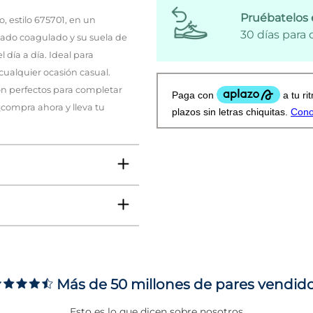
Pruébatelos 
, estilo 675701, en un
30 días para
bado coagulado y su suela de
día a día. Ideal para
cualquier ocasión casual.
 son perfectos para completar
 ¡compra ahora y lleva tu
Más de 50 millones de pares vendid
ms
Esto es lo que dicen sobre nosotros