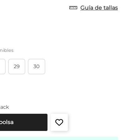
Guía de tallas
nibles
29
30
back
bolsa