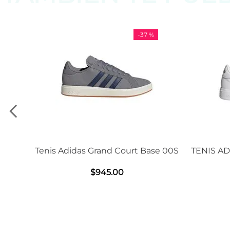
-
37 %
Tenis Adidas Grand Court Base 00S
TENIS ADIDA
$
945
.
00