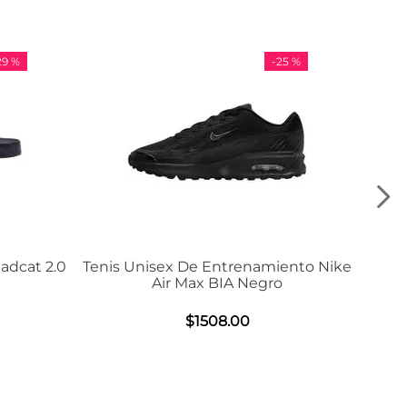
-
25 %
 2.0
Tenis Unisex De Entrenamiento Nike
Tenis
Air Max BIA Negro
$
1508
.
00